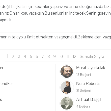
 değil başkaları için seçimler yaparız ve anne olduğumuzda biz ..
nırız.Onları koruyacaksın.Bu seni,onları incitecek.Senin görevin ,k
 yapmak.
ilmenin tek yolu ümit etmekten vazgeçmekti.Beklemekten vaz
1
2
3
4
5
6
7
8
9
10
11
12
Sonraki Sayfa
ten
Murat Uyurkulak
18 Beğeni
Sendker
Nora Roberts
31 Beğeni
s
Ali Fuat Başgil
4 Beğeni