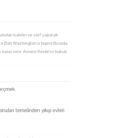
kumdan kaleler ve sörf yaparak
kte Batı Washington'a taşınır.Burada
karar verir. Annesi Kristin'in hukuk
geçmek.
inaları temelinden yıkıp evleri