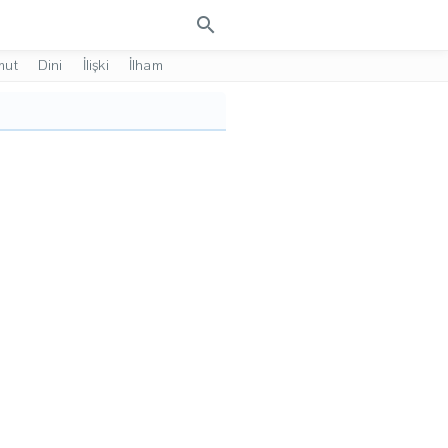
search
mut
Dini
İlişki
İlham