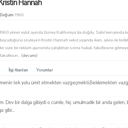
Kristin Hannah
Doğum:
1960
1960 yılının eylül ayında Güney Kaliforniya'da doğdu. Sahil kenarında 
büyüdüğünü söyleyen Kristin Hannah sekiz yaşında iken, ailesi ile birli
bir süre bir reklam ajansında çalıştıktan sonra hukuk fakültesine gitmeye 
fakültesin...
(devamı)
İlgi Alanları
Yorumlar
ilmenin tek yolu ümit etmekten vazgeçmekti.Beklemekten vaz
. Dev bir dalga gibiydi o cümle, hiç umulmadık bir anda gelen, b
 gibi...