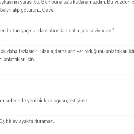
başkasının yarası bu. Ben buna asla katlanamazdım. Bu yüzden bu
ları alıp götürün... Gece.
en bütün yağmur damlalarından daha çok seviyorum."
mız
·
k daha fazlasıdır: Bize ejderhaların var olduğunu anlattıkları iç
 anlattıkları için.
er seferinde yeni bir kalp ağrısı çektiğimiz.
üş bir ev ayakta duramaz..