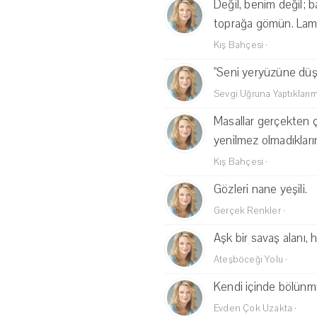
Değil, benim değil; 
toprağa gömün. Lamba
Kış Bahçesi
·
"Seni yeryüzüne düş
Sevgi Uğruna Yaptıkları
Masallar gerçekten ço
yenilmez olmadıklarını
Kış Bahçesi
·
Gözleri nane yeşili.
Gerçek Renkler
·
Aşk bir savaş alanı, h
Ateşböceği Yolu
·
Kendi içinde bölünm
Evden Çok Uzakta
·