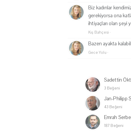
Biz kadınlar kendimiz
gerekiyorsa ona katla
ihtiyaçları olan şeyi
Kış Bahçesi
·
Bazen ayakta kalab
Gece Yolu
·
Sadettin Ök
3 Beğeni
Jan-Philipp 
43 Beğeni
Emrah Serbe
187 Beğeni