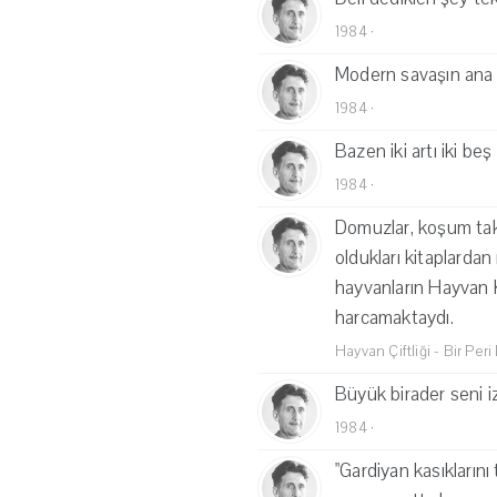
1984
·
Modern savaşın ana a
1984
·
Bazen iki artı iki be
1984
·
Domuzlar, koşum takı
oldukları kitaplardan
hayvanların Hayvan 
harcamaktaydı.
Hayvan Çiftliği - Bir Peri
Büyük birader seni iz
1984
·
"Gardiyan kasıkların