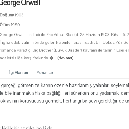
George Orwell
Doğum:
1903
Ölüm:
1950
George Orwell, asıl adı ile Eric Arthur Blair (d. 25 Haziran 1903, Bihar; ö. 
İngiliz edebiyatının önde gelen kalemleri arasındadır. Bin Dokuz Yüz Se
romanda yarattığı Big Brother (Büyük Birader) kavramı ile tanınır. Eserler
adaletsizliğe karşı farkındal�...
(devamı)
İlgi Alanları
Yorumlar
gerçeği görmenize karşın özenle hazırlanmış yalanları söylemek, 
i bile bile inanmak, ahlaka bağlılığı ileri sürerken onu yadsımak, 
emokrasinin koruyucusu görmek, herhangi bir şeyi gerektiğinde 
kişilik bir azınlıktı belki de.