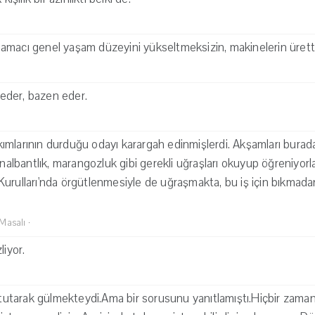
macı genel yaşam düzeyini yükseltmeksizin, makinelerin ürettik
ş eder, bazen eder.
mlarının durduğu odayı karargah edinmişlerdi. Akşamları burada,
 nalbantlık, marangozluk gibi gerekli uğraşları okuyup öğreniyorla
Kurulları'nda örgütlenmesiyle de uğraşmakta, bu iş için bıkma
 Masalı
·
liyor.
ı tutarak gülmekteydi.Ama bir sorusunu yanıtlamıştı.Hiçbir zama