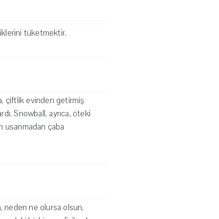
lerini tüketmektir.
 çiftlik evinden getirmiş
rdı. Snowball, ayrıca, öteki
dan usanmadan çaba
n, neden ne olursa olsun,