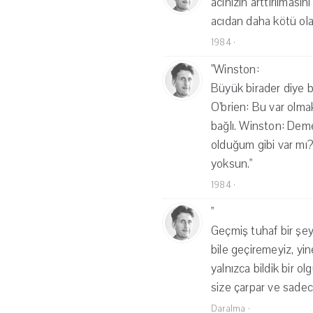
acınızın arttırılması
acıdan daha kötü ola
1984
·
"Winston:
Büyük birader diye b
O'brien: Bu var olma
bağlı. Winston: Deme
olduğum gibi var mı?
yoksun."
1984
·
"
Geçmiş tuhaf bir şey
bile geçiremeyiz, yin
yalnızca bildik bir o
size çarpar ve sade
Daralma
·