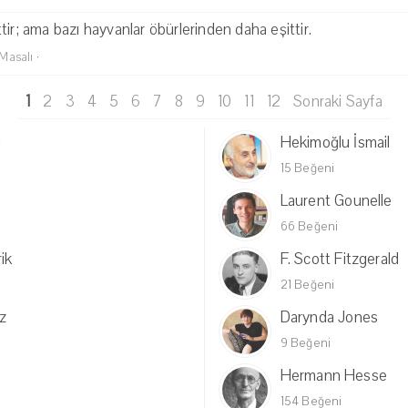
tir; ama bazı hayvanlar öbürlerinden daha eşittir.
 Masalı
·
1
2
3
4
5
6
7
8
9
10
11
12
Sonraki Sayfa
l
Hekimoğlu İsmail
15 Beğeni
Laurent Gounelle
66 Beğeni
rik
F. Scott Fitzgerald
21 Beğeni
z
Darynda Jones
9 Beğeni
Hermann Hesse
154 Beğeni