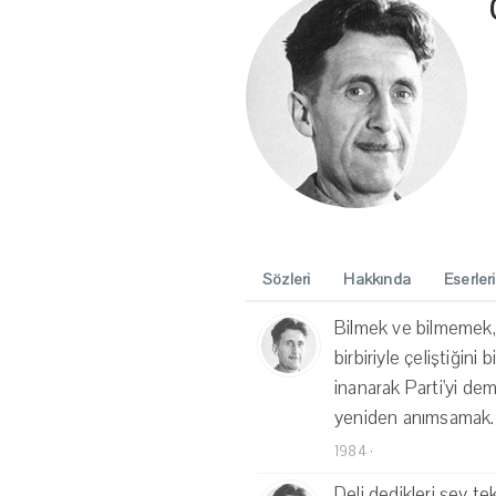
Sözleri
Hakkında
Eserleri
Bilmek ve bilmemek, 
birbiriyle çeliştiğin
inanarak Parti'yi d
yeniden anımsamak.
1984
·
Deli dedikleri şey tek 