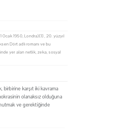
21 Ocak 1950, Londra)[1] , 20. yüzyıl
ksen Dört adlı romanı ve bu
inde yer alan netlik, zeka, sosyal
birbirine karşıt iki kavrama
demokrasinin olanaksız olduğuna
unutmak ve gerektiğinde