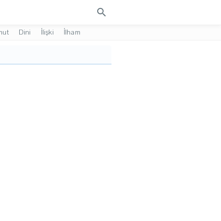
search
mut
Dini
İlişki
İlham