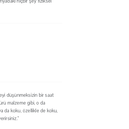
nyadaki hiçbir şey fiziksel
şeyi düşünmeksizin bir saat
 sürü malzeme gibi, o da
ya da koku, özellikle de koku,
irsiniz."