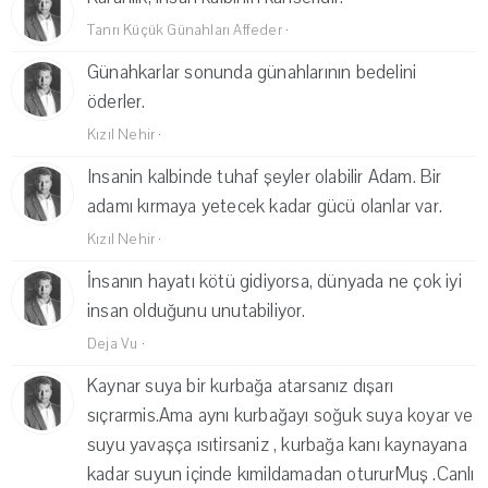
Tanrı Küçük Günahları Affeder
·
Günahkarlar sonunda günahlarının bedelini
öderler.
Kızıl Nehir
·
Insanin kalbinde tuhaf şeyler olabilir Adam. Bir
adamı kırmaya yetecek kadar gücü olanlar var.
Kızıl Nehir
·
İnsanın hayatı kötü gidiyorsa, dünyada ne çok iyi
insan olduğunu unutabiliyor.
Deja Vu
·
Kaynar suya bir kurbağa atarsanız dışarı
sıçrarmis.Ama aynı kurbağayı soğuk suya koyar ve
suyu yavaşça ısıtirsaniz , kurbağa kanı kaynayana
kadar suyun içinde kımildamadan otururMuş .Canlı