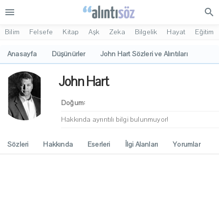
menu
search
Bilim
Felsefe
Kitap
Aşk
Zeka
Bilgelik
Hayat
Eğitim
Anasayfa
Düşünürler
John Hart Sözleri ve Alıntıları
John Hart
Doğum:
Hakkında ayrıntılı bilgi bulunmuyor!
Sözleri
Hakkında
Eserleri
İlgi Alanları
Yorumlar