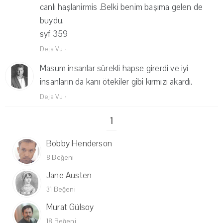
canlı haşlanirmis .Belki benim başıma gelen de
buydu.
syf 359
Deja Vu
·
Masum insanlar sürekli hapse girerdi ve iyi
insanların da kanı ötekiler gibi kırmızı akardı.
Deja Vu
·
1
Bobby Henderson
8 Beğeni
Jane Austen
31 Beğeni
Murat Gülsoy
18 Beğeni