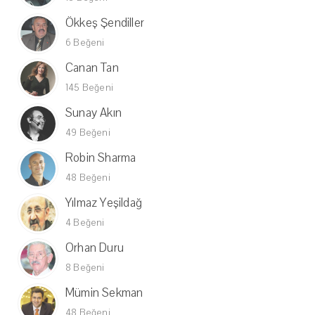
Ökkeş Şendiller
6 Beğeni
Canan Tan
145 Beğeni
Sunay Akın
49 Beğeni
Robin Sharma
48 Beğeni
Yılmaz Yeşildağ
4 Beğeni
Orhan Duru
8 Beğeni
Mümin Sekman
48 Beğeni