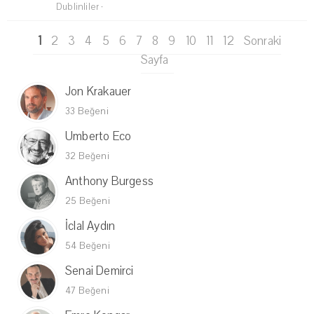
Dublinliler
·
1
2
3
4
5
6
7
8
9
10
11
12
Sonraki
Sayfa
Jon Krakauer
33 Beğeni
Umberto Eco
32 Beğeni
Anthony Burgess
25 Beğeni
İclal Aydın
54 Beğeni
Senai Demirci
47 Beğeni