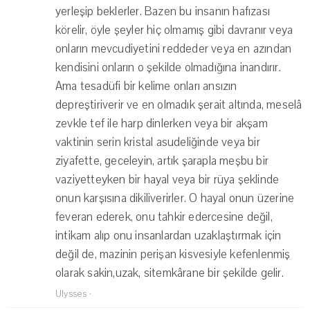
yerleşip beklerler. Bazen bu insanın hafızası
körelir, öyle şeyler hiç olmamış gibi davranır veya
onların mevcudiyetini reddeder veya en azından
kendisini onların o şekilde olmadığına inandırır.
Ama tesadüfi bir kelime onları ansızın
depreştiriverir ve en olmadık şerait altında, meselâ
zevkle tef ile harp dinlerken veya bir akşam
vaktinin serin kristal asudeliğinde veya bir
ziyafette, geceleyin, artık şarapla meşbu bir
vaziyetteyken bir hayal veya bir rüya şeklinde
onun karşısına dikiliverirler. O hayal onun üzerine
feveran ederek, onu tahkir edercesine değil,
intikam alıp onu insanlardan uzaklaştırmak için
değil de, mazinin perişan kisvesiyle kefenlenmiş
olarak sakin,uzak, sitemkârane bir şekilde gelir.
Ulysses
·