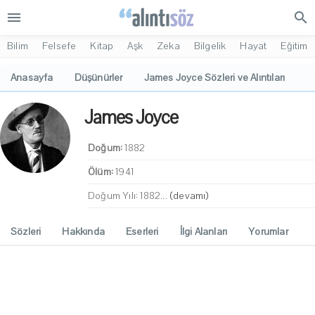
menu
search
Bilim
Felsefe
Kitap
Aşk
Zeka
Bilgelik
Hayat
Eğitim
Anasayfa
Düşünürler
James Joyce Sözleri ve Alıntıları
James Joyce
Doğum:
1882
Ölüm:
1941
Doğum Yılı: 1882...
(devamı)
Sözleri
Hakkında
Eserleri
İlgi Alanları
Yorumlar