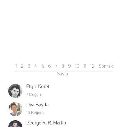
1
2
3
4
5
6
7
8
9
10
11
12
Sonraki
Sayfa
Etgar Keret
7 Beğeni
Oya Baydar
10 Beğeni
George R. R. Martin