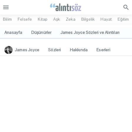
menu
search
Bilim
Felsefe
Kitap
Aşk
Zeka
Bilgelik
Hayat
Eğitim
Anasayfa
Düşünürler
James Joyce Sözleri ve Alıntıları
James Joyce
Sözleri
Hakkında
Eserleri
İlgi Alanları
Yorumlar