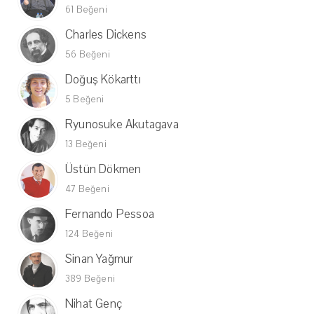
61 Beğeni
Charles Dickens
56 Beğeni
Doğuş Kökarttı
5 Beğeni
Ryunosuke Akutagava
13 Beğeni
Üstün Dökmen
47 Beğeni
Fernando Pessoa
124 Beğeni
Sinan Yağmur
389 Beğeni
Nihat Genç