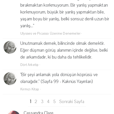
bırakmaktan korkmuyorum. Bir yanlış yapmaktan
korkmuyorum, büyük bir yanlış yapmaktan bile,
yaşam boyu bir yanlış, belki sonsuz denli uzun bir
yanlış..."
Ulysses ve Picasso Üzerine Denemeler
·
Unutmamak demek, bilincinde olmak demektir.
Eğer düşman görüş alanımın içinde değilse, belki
de arkamdadır, ki bu daha da tehlikelidir.
Dört Arketip
·
"Bir şeyi anlamak yola dönüşün köprüsü ve
olanağıdır." (Sayfa 99 - Kaknüs Yayınları)
Kırmızı Kitap
·
1
2
3
4
5
Sonraki Sayfa
Cassandra Clare