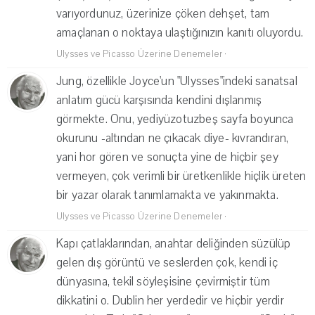
varıyordunuz, üzerinize çöken dehşet, tam
amaçlanan o noktaya ulaştığınızın kanıtı oluyordu.
Ulysses ve Picasso Üzerine Denemeler
·
Jung, özellikle Joyce'un "Ulysses"indeki sanatsal
anlatım gücü karşısında kendini dışlanmış
görmekte. Onu, yediyüzotuzbeş sayfa boyunca
okurunu -altından ne çıkacak diye- kıvrandıran,
yani hor gören ve sonuçta yine de hiçbir şey
vermeyen, çok verimli bir üretkenlikle hiçlik üreten
bir yazar olarak tanımlamakta ve yakınmakta.
Ulysses ve Picasso Üzerine Denemeler
·
Kapı çatlaklarından, anahtar deliğinden süzülüp
gelen dış görüntü ve seslerden çok, kendi iç
dünyasına, tekil söyleşisine çevirmiştir tüm
dikkatini o. Dublin her yerdedir ve hiçbir yerdir