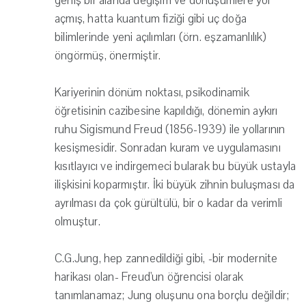
geniş bir alanda değişim ve dönüşümlere yol
açmış, hatta kuantum fiziği gibi uç doğa
bilimlerinde yeni açılımları (örn. eşzamanlılık)
öngörmüş, önermiştir.
Kariyerinin dönüm noktası, psikodinamik
öğretisinin cazibesine kapıldığı, dönemin aykırı
ruhu Sigismund Freud (1856-1939) ile yollarının
kesişmesidir. Sonradan kuram ve uygulamasını
kısıtlayıcı ve indirgemeci bularak bu büyük ustayla
ilişkisini koparmıştır. İki büyük zihnin buluşması da
ayrılması da çok gürültülü, bir o kadar da verimli
olmuştur.
C.G.Jung, hep zannedildiği gibi, -bir modernite
harikası olan- Freud'un öğrencisi olarak
tanımlanamaz; Jung oluşunu ona borçlu değildir;