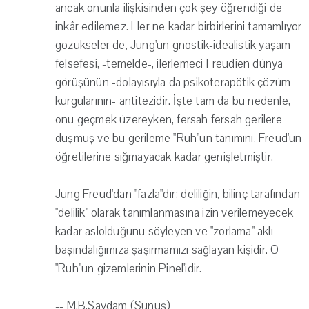
ancak onunla ilişkisinden çok şey öğrendiği de
inkâr edilemez. Her ne kadar birbirlerini tamamlıyor
gözükseler de, Jung'un gnostik-idealistik yaşam
felsefesi, -temelde-, ilerlemeci Freudien dünya
görüşünün -dolayısıyla da psikoterapötik çözüm
kurgularının- antitezidir. İşte tam da bu nedenle,
onu geçmek üzereyken, fersah fersah gerilere
düşmüş ve bu gerileme "Ruh"un tanımını, Freud'un
öğretilerine sığmayacak kadar genişletmiştir.
Jung Freud'dan "fazla"dır; deliliğin, bilinç tarafından
"delilik" olarak tanımlanmasına izin verilemeyecek
kadar aslolduğunu söyleyen ve "zorlama" aklı
başındalığımıza şaşırmamızı sağlayan kişidir. O
"Ruh"un gizemlerinin Pinel'idir.
-- M.B.Saydam (Sunuş)