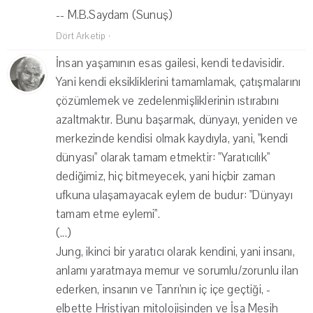
-- M.B.Saydam (Sunuş)
Dört Arketip
·
İnsan yaşamının esas gailesi, kendi tedavisidir.
Yani kendi eksikliklerini tamamlamak, çatışmalarını
çözümlemek ve zedelenmişliklerinin ıstırabını
azaltmaktır. Bunu başarmak, dünyayı, yeniden ve
merkezinde kendisi olmak kaydıyla, yani, "kendi
dünyası" olarak tamam etmektir: "Yaratıcılık"
dediğimiz, hiç bitmeyecek, yani hiçbir zaman
ufkuna ulaşamayacak eylem de budur: "Dünyayı
tamam etme eylemi".
(...)
Jung, ikinci bir yaratıcı olarak kendini, yani insanı,
anlamı yaratmaya memur ve sorumlu/zorunlu ilan
ederken, insanın ve Tanrı'nın iç içe geçtiği, -
elbette Hristiyan mitolojisinden ve İsa Mesih