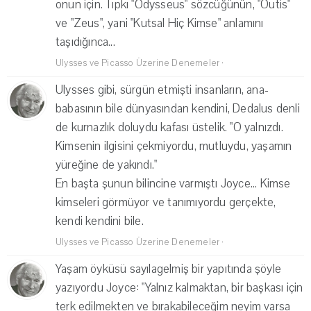
onun için. Tıpkı "Odysseus" sözcüğünün, "Outis"
ve "Zeus", yani "Kutsal Hiç Kimse" anlamını
taşıdığınca...
Ulysses ve Picasso Üzerine Denemeler
·
Ulysses gibi, sürgün etmişti insanların, ana-
babasının bile dünyasından kendini, Dedalus denli
de kurnazlık doluydu kafası üstelik. "O yalnızdı.
Kimsenin ilgisini çekmiyordu, mutluydu, yaşamın
yüreğine de yakındı."
En başta şunun bilincine varmıştı Joyce... Kimse
kimseleri görmüyor ve tanımıyordu gerçekte,
kendi kendini bile.
Ulysses ve Picasso Üzerine Denemeler
·
Yaşam öyküsü sayılagelmiş bir yapıtında şöyle
yazıyordu Joyce: "Yalnız kalmaktan, bir başkası için
terk edilmekten ve bırakabileceğim neyim varsa