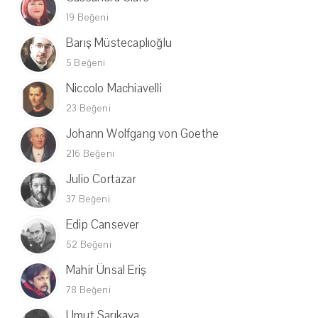
19 Beğeni
Barış Müstecaplıoğlu
5 Beğeni
Niccolo Machiavelli
23 Beğeni
Johann Wolfgang von Goethe
216 Beğeni
Julio Cortazar
37 Beğeni
Edip Cansever
52 Beğeni
Mahir Ünsal Eriş
78 Beğeni
Umut Sarıkaya