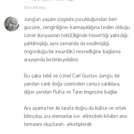
Dört Arketip
·
Jung'un yaşam çizgisini,çocukluğundan beri
gücüne, zenginliğine, karmaşıklığına teslim olduğu
öznel dünyasının tek(il)liğinde hissettiği yalnızlığı,
yalıtılmışlığı, aynı zamanda da seçilmişliği,
öngördüğü bir insan(lık) nesnelliğine bağlama
arayışında betimleyebiliriz.
Bu çaba tekil ve öznel Carl Gustav Jung'u, bir
yandan canlı doğa üzerinden cansız varlıklara,
diğer yandan Ruh'a ve Tanrı imgesine bağlar.
Ara aşama her iki tarafa doğru da kültür ve ortak
bilinçdışı, ara elemanlar ise -elinizdeki kitabın ana
temasını oluşturan- arketiplerdir.