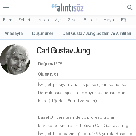
menu
search
Bilim
Felsefe
Kitap
Aşk
Zeka
Bilgelik
Hayat
Eğitim
Anasayfa
Düşünürler
Carl Gustav Jung Sözleri ve Alıntıları
Carl Gustav Jung
Doğum:
1875
Ölüm:
1961
İsviçreli psikiyatr, analitik psikolojinin kurucusu.
Derinlik psikolojisinin üç büyük kurucusundan
birisi. (diğerleri: Freud ve Adler)
Basel Üniversitesi'nde tıp profesörü olan
büyükbabasının adını taşıyan Carl Gustav Jung
İsviçreli bir papazın oğludur. 1895 yılında Basel'de