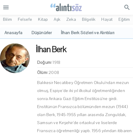
menu
search
Bilim
Felsefe
Kitap
Aşk
Zeka
Bilgelik
Hayat
Eğitim
Anasayfa
Düşünürler
İlhan Berk Sözleri ve Alıntıları
İlhan Berk
Doğum:
1918
Ölüm:
2008
Balıkesir Necatibey Öğretmen Okulu'ndan mezun
olmuş, Espiye'de iki yıl ilkokul öğretmenliğinden
sonra Ankara Gazi Eğitim Enstitüsü'ne girdi.
Enstitünün Fransızca bölümünden mezun (1944)
olan Berk, 1945-1955 yılları arasında Zonguldak,
Samsun ve Kırşehir'de ortaokul ve liselerde
Fransızca öğretmenliği yaptı. 1956 yılından itibaren