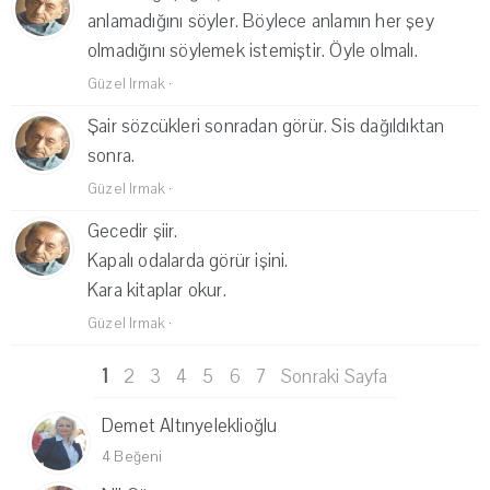
anlamadığını söyler. Böylece anlamın her şey
olmadığını söylemek istemiştir. Öyle olmalı.
Güzel Irmak
·
Şair sözcükleri sonradan görür. Sis dağıldıktan
sonra.
Güzel Irmak
·
Gecedir şiir.
Kapalı odalarda görür işini.
Kara kitaplar okur.
Güzel Irmak
·
1
2
3
4
5
6
7
Sonraki Sayfa
Demet Altınyeleklioğlu
4 Beğeni