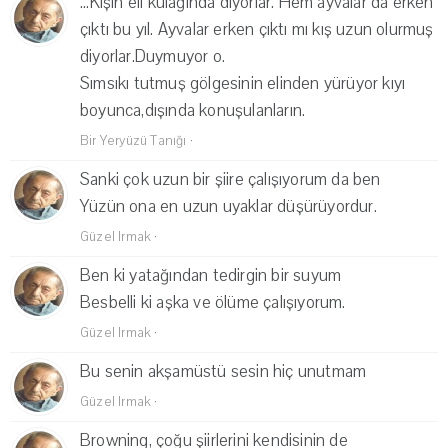
...Kışın eli kulağında diyorlar. Hem ayvalar da erken
çıktı bu yıl. Ayvalar erken çıktı mı kış uzun olurmuş
diyorlar.Duymuyor o.
Sımsıkı tutmuş gölgesinin elinden yürüyor kıyı
boyunca,dışında konuşulanların.
Bir Yeryüzü Tanığı
·
Sanki çok uzun bir şiire çalışıyorum da ben
Yüzün ona en uzun uyaklar düşürüyordur.
Güzel Irmak
·
Ben ki yatağından tedirgin bir suyum
Besbelli ki aşka ve ölüme çalışıyorum.
Güzel Irmak
·
Bu senin akşamüstü sesin hiç unutmam
Güzel Irmak
·
Browning, çoğu şiirlerini kendisinin de