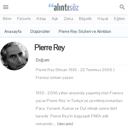
menu
search
Bilim
Felsefe
Kitap
Aşk
Zeka
Bilgelik
Hayat
Eğitim
Anasayfa
Düşünürler
Pierre Rey Sözleri ve Alıntıları
Pierre Rey
Doğum:
Pierre Rey (Nisan 1930 - 22 Temmuz 2006 )
Fransız roman yazarı.
1930 - 2006 yılları arasında yaşamış olan Fransız
yazar Pierre Rey' in Türkçe'ye çevrilmiş romanları
Para, Yunanlı, Kumar ve Dul olmak üzere dört
tanedir. Pierre Rey'in başyapıtı PARA adlı
romanıdır....
(devamı)