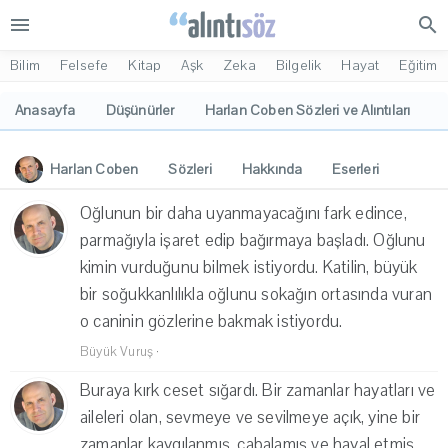
menu
search
Bilim
Felsefe
Kitap
Aşk
Zeka
Bilgelik
Hayat
Eğitim
Anasayfa
Düşünürler
Harlan Coben Sözleri ve Alıntıları
Harlan Coben
Sözleri
Hakkında
Eserleri
İlgi Alanları
Yorumlar
Oğlunun bir daha uyanmayacağını fark edince,
parmağıyla işaret edip bağırmaya başladı. Oğlunu
kimin vurduğunu bilmek istiyordu. Katilin, büyük
bir soğukkanlılıkla oğlunu sokağın ortasında vuran
o caninin gözlerine bakmak istiyordu.
Büyük Vuruş
·
Buraya kırk ceset sığardı. Bir zamanlar hayatları ve
aileleri olan, sevmeye ve sevilmeye açık, yine bir
zamanlar kaygılanmış, çabalamış ve hayal etmiş,