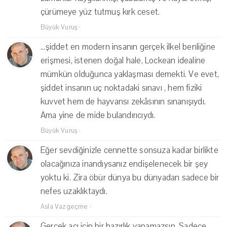
çürümeye yüz tutmuş kırk ceset.
Büyük Vuruş
·
...şiddet en modern insanın gerçek ilkel benliğine
erişmesi, istenen doğal hale, Lockean idealine
mümkün olduğunca yaklaşması demekti. Ve evet,
şiddet insanın uç noktadaki sınavı , hem fiziki
kuvvet hem de hayvansı zekâsının sınanışıydı.
Ama yine de mide bulandırıcıydı.
Büyük Vuruş
·
Eğer sevdiğinizle cennette sonsuza kadar birlikte
olacağınıza inandıysanız endişelenecek bir şey
yoktu ki. Zira öbür dünya bu dünyadan sadece bir
nefes uzaklıktaydı.
Asla Vazgeçme
·
Gerçek acı için bir hazırlık yapamazsın. Sadece