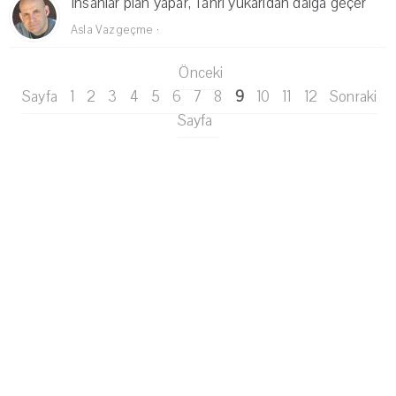
Insanlar plan yapar, Tanrı yukarıdan dalga geçer
Asla Vazgeçme
·
Önceki
Sayfa
1
2
3
4
5
6
7
8
9
10
11
12
Sonraki
Sayfa