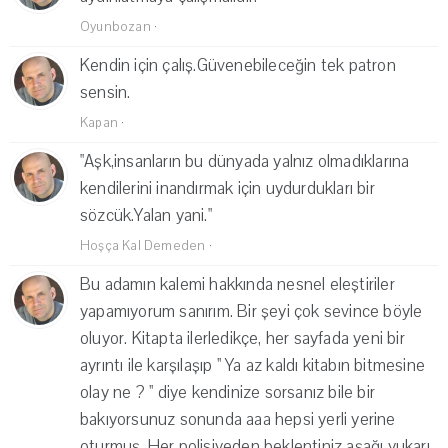
Oyunbozan
·
Kendin için çalış.Güvenebileceğin tek patron
sensin.
Kapan
·
"Aşk,insanların bu dünyada yalnız olmadıklarına
kendilerini inandırmak için uydurdukları bir
sözcük.Yalan yani."
Hoşça Kal Demeden
·
Bu adamın kalemi hakkında nesnel eleştiriler
yapamıyorum sanırım. Bir şeyi çok sevince böyle
oluyor. Kitapta ilerledikçe, her sayfada yeni bir
ayrıntı ile karşılaşıp '' Ya az kaldı kitabın bitmesine
olay ne ? '' diye kendinize sorsanız bile bir
bakıyorsunuz sonunda aaa hepsi yerli yerine
oturmuş. Her polisiyeden beklentiniz aşağı yukarı