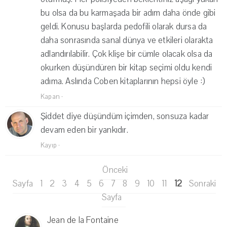
bu olsa da bu karmaşada bir adım daha önde gibi
geldi. Konusu başlarda pedofili olarak dursa da
daha sonrasında sanal dünya ve etkileri olarakta
adlandırılabilir. Çok klişe bir cümle olacak olsa da
okurken düşündüren bir kitap seçimi oldu kendi
adıma. Aslında Coben kitaplarının hepsi öyle :)
Kapan
·
Şiddet diye düşündüm içimden, sonsuza kadar
devam eden bir yankıdır.
Kayıp
·
Önceki
Sayfa
1
2
3
4
5
6
7
8
9
10
11
12
Sonraki
Sayfa
Jean de la Fontaine