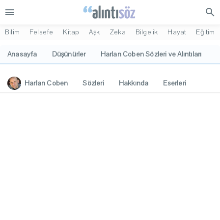
menu
search
Bilim
Felsefe
Kitap
Aşk
Zeka
Bilgelik
Hayat
Eğitim
Anasayfa
Düşünürler
Harlan Coben Sözleri ve Alıntıları
Harlan Coben
Sözleri
Hakkında
Eserleri
İlgi Alanları
Yorumlar