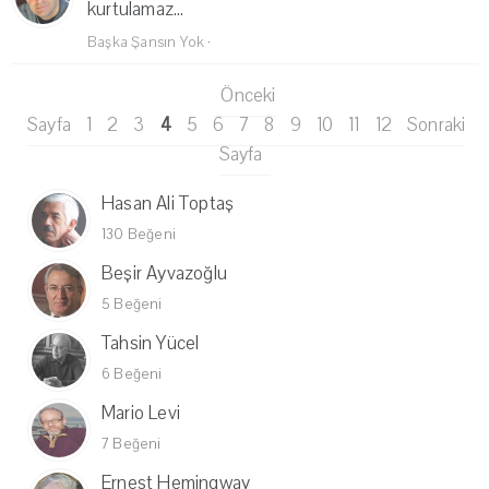
kurtulamaz...
Başka Şansın Yok
·
Önceki
Sayfa
1
2
3
4
5
6
7
8
9
10
11
12
Sonraki
Sayfa
Hasan Ali Toptaş
130 Beğeni
Beşir Ayvazoğlu
5 Beğeni
Tahsin Yücel
6 Beğeni
Mario Levi
7 Beğeni
Ernest Hemingway