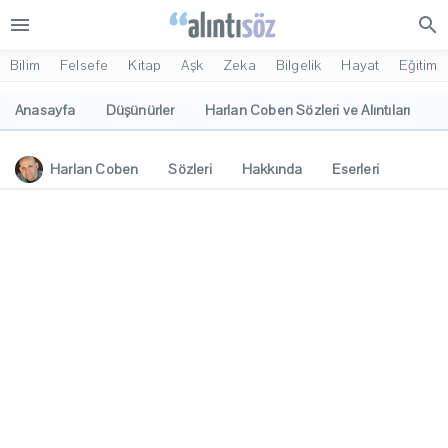
menu
search
Bilim
Felsefe
Kitap
Aşk
Zeka
Bilgelik
Hayat
Eğitim
Anasayfa
Düşünürler
Harlan Coben Sözleri ve Alıntıları
Harlan Coben
Sözleri
Hakkında
Eserleri
İlgi Alanları
Yorumlar