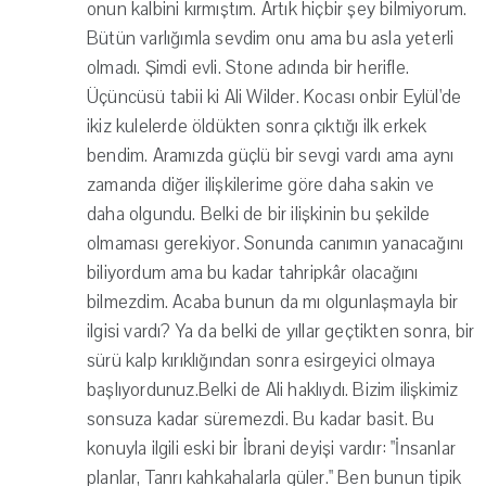
onun kalbini kırmıştım. Artık hiçbir şey bilmiyorum.
Bütün varlığımla sevdim onu ama bu asla yeterli
olmadı. Şimdi evli. Stone adında bir herifle.
Üçüncüsü tabii ki Ali Wilder. Kocası onbir Eylül'de
ikiz kulelerde öldükten sonra çıktığı ilk erkek
bendim. Aramızda güçlü bir sevgi vardı ama aynı
zamanda diğer ilişkilerime göre daha sakin ve
daha olgundu. Belki de bir ilişkinin bu şekilde
olmaması gerekiyor. Sonunda canımın yanacağını
biliyordum ama bu kadar tahripkâr olacağını
bilmezdim. Acaba bunun da mı olgunlaşmayla bir
ilgisi vardı? Ya da belki de yıllar geçtikten sonra, bir
sürü kalp kırıklığından sonra esirgeyici olmaya
başlıyordunuz.Belki de Ali haklıydı. Bizim ilişkimiz
sonsuza kadar süremezdi. Bu kadar basit. Bu
konuyla ilgili eski bir İbrani deyişi vardır: "İnsanlar
planlar, Tanrı kahkahalarla güler." Ben bunun tipik