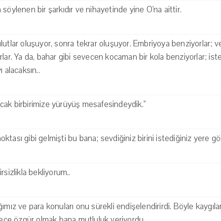
söylenen bir şarkıdır ve nihayetinde yine O'na aittir.
lutlar oluşuyor, sonra tekrar oluşuyor. Embriyoya benziyorlar; 
rlar. Ya da, bahar gibi sevecen kocaman bir kola benziyorlar; is
ı alacaksın..
 ancak birbirimize yürüyüş mesafesindeydik."
tası gibi gelmişti bu bana; sevdiğiniz birini istediğiniz yere g
rsizlikla bekliyorum..
ğımız ve para konuları onu sürekli endişelendirirdi. Böyle kaygıl
ce özgür olmak bana mutluluk veriyordu.