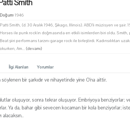
Patti Smith
Doğum:
1946
Patti Smith, (d. 30 Aralık 1946, Şikago, Illinois). ABD'li müzisyen ve şair. 
Horses ile punk rock'ın doğmasında en etkili isimlerden biri oldu. Smith, p
Beat şiiri performans tarzını garage rock ile birleştirdi. Kadınsılıktan uz
okurken, Am...
(devamı)
İlgi Alanları
Yorumlar
söylenen bir şarkıdır ve nihayetinde yine O'na aittir.
lutlar oluşuyor, sonra tekrar oluşuyor. Embriyoya benziyorlar; 
rlar. Ya da, bahar gibi sevecen kocaman bir kola benziyorlar; is
ı alacaksın..