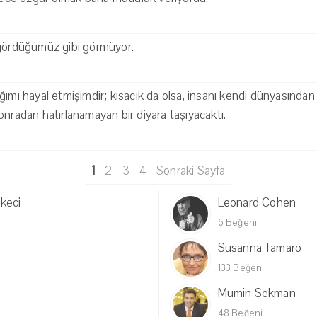
 gördüğümüz gibi görmüyor.
ğımı hayal etmişimdir; kısacık da olsa, insanı kendi dünyasından 
onradan hatırlanamayan bir diyara taşıyacaktı.
1
2
3
4
Sonraki Sayfa
keci
Leonard Cohen
6 Beğeni
Susanna Tamaro
133 Beğeni
Mümin Sekman
48 Beğeni