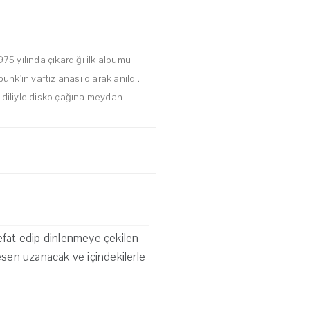
1975 yılında çıkardığı ilk albümü
unk'ın vaftiz anası olarak anıldı.
ak diliyle disko çağına meydan
vefat edip dinlenmeye çekilen
tesen uzanacak ve içindekilerle