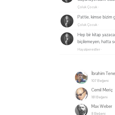
Çoluk Çocuk
·
Pattie, kimse bizim
Çoluk Çocuk
·
Hep bir kitap yazaca
biçilemeyen, hatta s
Hayalperestler
·
İbrahim Tene
107 Beğeni
Cemil Meriç
181 Beğeni
Max Weber
8 Beğeni