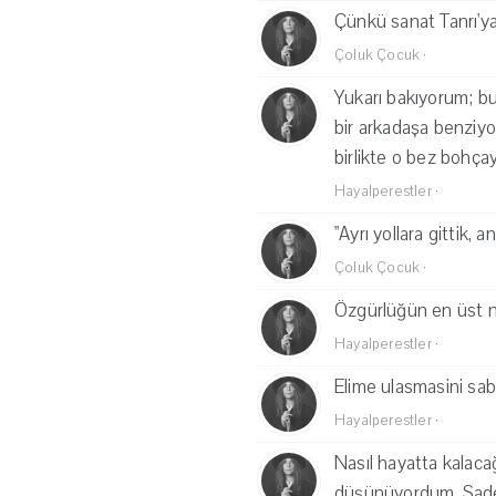
Çünkü sanat Tanrı'ya 
Çoluk Çocuk
·
Yukarı bakıyorum; bu
bir arkadaşa benziyo
birlikte o bez bohçay
Hayalperestler
·
"Ayrı yollara gittik,
Çoluk Çocuk
·
Özgürlüğün en üst nok
Hayalperestler
·
Elime ulasmasini sabi
Hayalperestler
·
Nasıl hayatta kalaca
düşünüyordum. Sade