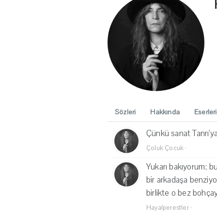
Sözleri
Hakkında
Eserleri
Çünkü sanat Tanrı'ya 
Çoluk Çocuk
·
Yukarı bakıyorum; bu
bir arkadaşa benziyo
birlikte o bez bohçay
Hayalperestler
·