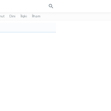
search
mut
Dini
İlişki
İlham