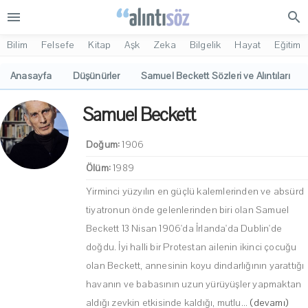
menu
search
Bilim
Felsefe
Kitap
Aşk
Zeka
Bilgelik
Hayat
Eğitim
Anasayfa
Düşünürler
Samuel Beckett Sözleri ve Alıntıları
Samuel Beckett
Doğum:
1906
Ölüm:
1989
Yirminci yüzyılın en güçlü kalemlerinden ve absürd
tiyatronun önde gelenlerinden biri olan Samuel
Beckett 13 Nisan 1906'da İrlanda'da Dublin'de
doğdu. İyi halli bir Protestan ailenin ikinci çocuğu
olan Beckett, annesinin koyu dindarlığının yarattığı
havanın ve babasının uzun yürüyüşler yapmaktan
aldığı zevkin etkisinde kaldığı, mutlu...
(devamı)