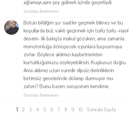
ağlamayı,aynı şey gülmek içinde geçerliydi.
Godotyu Beklerken
·
Bütün bildiğim şu: saatler geçmek bilmez ve bu
koşullarda bizi, vakit geçirmek için türlü türlü -nasıl
desem- ilk bakışta makul gözüken, ama zamanla
monotonluğa dönüşecek oyunlara başvurmaya
zorlar. Böylece aklımızı kaybetmekten
kurtulduğumuzu söyleyebilirsin. Kuşkusuz doğru.
Ama aklımız uzun süredir dipsiz derinliklerin
betimsiz gecelerinde dolanıp durmuyor mu
zaten? Bunu bazen soruyorum kendime.
Godotyu Beklerken
·
1
2
3
4
5
6
7
8
9
10
Sonraki Sayfa