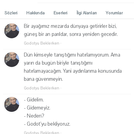
Sözleri
Hakkında
Eserleri
İlgi Alanları
Yorumlar
Bir ayağımız mezarda dünyaya getirirler bizi,
güneş bir an parıldar, sonra yeniden gecedir.
Godotyu Beklerken
·
Dün kimseyle tanıştığımı hatırlamıyorum. Ama
yarın da bugün biriyle tanıştığımı
hatırlamayacağım. Yani aydınlanma konusunda
bana güvenmeyin.
Godotyu Beklerken
·
- Gidelim.
- Gidemeyiz.
- Neden?
- Godot'yu bekliyoruz.
Godotyu Beklerken
·