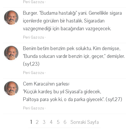
Peri Gazozu
·
Burger. "Budama hastalığı" yani. Genellikle sigara
içenlerde görülen bir hastalık. Sigaradan
vazgeçmediği için bacağından vazgeçecek.
Peri Gazozu
·
Benim betim benzim pek soluktu. Kim demişse,
"Bunda solucan vardır benzin içir, geçer," demişler.
(syf,23)
Peri Gazozu
·
Cem Karaca'nın şarkısı:
"Küçük kardeş bu yıl Siyasal'a gidecek,
Paltoya para yok ki, o da parka giyecek". (syf,27)
Peri Gazozu
·
1
2
3
4
5
6
Sonraki Sayfa