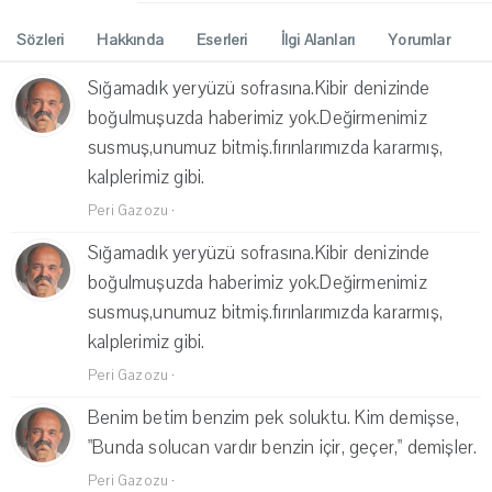
Sözleri
Hakkında
Eserleri
İlgi Alanları
Yorumlar
Sığamadık yeryüzü sofrasına.Kibir denizinde
boğulmuşuzda haberimiz yok.Değirmenimiz
susmuş,unumuz bitmiş.fırınlarımızda kararmış,
kalplerimiz gibi.
Peri Gazozu
·
Sığamadık yeryüzü sofrasına.Kibir denizinde
boğulmuşuzda haberimiz yok.Değirmenimiz
susmuş,unumuz bitmiş.fırınlarımızda kararmış,
kalplerimiz gibi.
Peri Gazozu
·
Benim betim benzim pek soluktu. Kim demişse,
"Bunda solucan vardır benzin içir, geçer," demişler.
Peri Gazozu
·