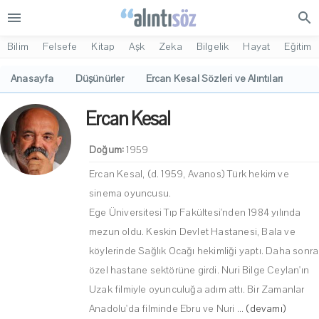
menu
search
Bilim
Felsefe
Kitap
Aşk
Zeka
Bilgelik
Hayat
Eğitim
Anasayfa
Düşünürler
Ercan Kesal Sözleri ve Alıntıları
Ercan Kesal
Doğum:
1959
Ercan Kesal, (d. 1959, Avanos) Türk hekim ve
sinema oyuncusu.
Ege Üniversitesi Tıp Fakültesi'nden 1984 yılında
mezun oldu. Keskin Devlet Hastanesi, Bala ve
köylerinde Sağlık Ocağı hekimliği yaptı. Daha sonra
özel hastane sektörüne girdi. Nuri Bilge Ceylan'ın
Uzak filmiyle oyunculuğa adım attı. Bir Zamanlar
Anadolu'da filminde Ebru ve Nuri ...
(devamı)