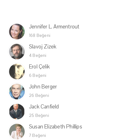
Jennifer L. Armentrout
168 Beğeni
Slavoj Zizek
4 Beğeni
Erol Çelik
6 Beğeni
John Berger
26 Beğeni
Jack Canfield
25 Beğeni
Susan Elizabeth Phillips
7 Beğeni