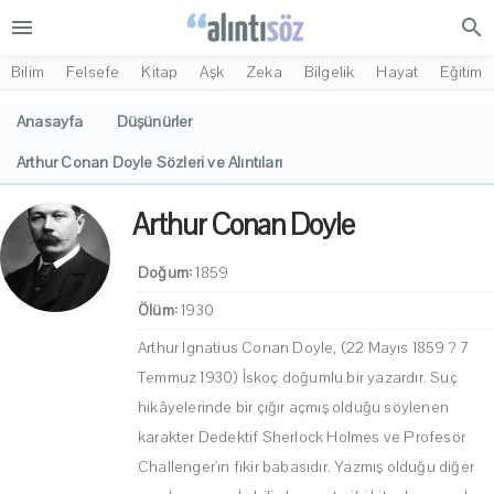
menu
search
Bilim
Felsefe
Kitap
Aşk
Zeka
Bilgelik
Hayat
Eğitim
Anasayfa
Düşünürler
Arthur Conan Doyle Sözleri ve Alıntıları
Arthur Conan Doyle
Doğum:
1859
Ölüm:
1930
Arthur Ignatius Conan Doyle, (22 Mayıs 1859 ? 7
Temmuz 1930) İskoç doğumlu bir yazardır. Suç
hikâyelerinde bir çığır açmış olduğu söylenen
karakter Dedektif Sherlock Holmes ve Profesör
Challenger'ın fikir babasıdır. Yazmış olduğu diğer