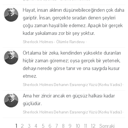
Hayat, insan aklının düşünebileceğinden çok daha
gariptir. İnsan, gerçekte sıradan denen şeyleri
çoğu zaman hayal bile edemez. Apaçık bir gerçek
kadar yakalaması zor bir şey yoktur.
Sherlock Holmes - Ölümle Randevu
·
Ortalama bir zeka, kendinden yüksekte duranları
hiçbir zaman göremez; oysa gerçek bir yetenek,
dehayı nerede görse tanır ve ona saygıda kusur
etmez.
Sherlock Holmes Dehanın Esrarengiz Yüzü (Korku Vadisi)
·
Ama her zincir ancak en güçsüz halkası kadar
güçlüdür.
Sherlock Holmes Dehanın Esrarengiz Yüzü (Korku Vadisi)
·
1
2
3
4
5
6
7
8
9
10
11
12
Sonraki