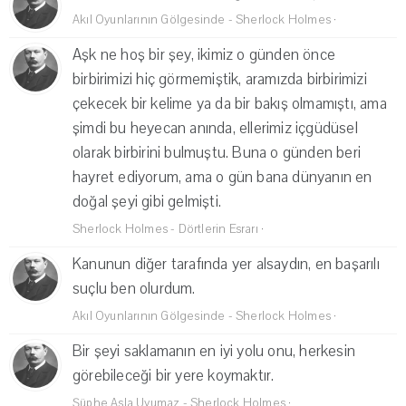
Akıl Oyunlarının Gölgesinde - Sherlock Holmes
·
Aşk ne hoş bir şey, ikimiz o günden önce
birbirimizi hiç görmemiştik, aramızda birbirimizi
çekecek bir kelime ya da bir bakış olmamıştı, ama
şimdi bu heyecan anında, ellerimiz içgüdüsel
olarak birbirini bulmuştu. Buna o günden beri
hayret ediyorum, ama o gün bana dünyanın en
doğal şeyi gibi gelmişti.
Sherlock Holmes - Dörtlerin Esrarı
·
Kanunun diğer tarafında yer alsaydın, en başarılı
suçlu ben olurdum.
Akıl Oyunlarının Gölgesinde - Sherlock Holmes
·
Bir şeyi saklamanın en iyi yolu onu, herkesin
görebileceği bir yere koymaktır.
Şüphe Asla Uyumaz - Sherlock Holmes
·