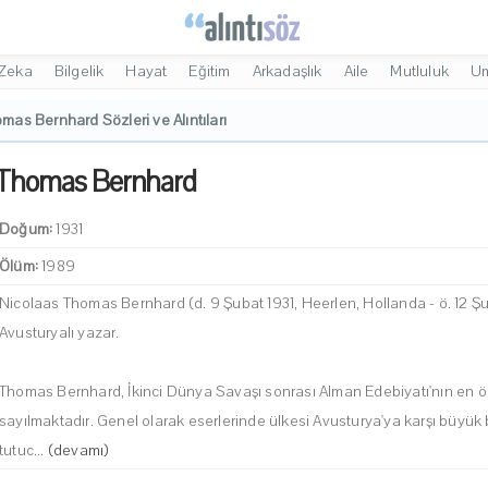
Zeka
Bilgelik
Hayat
Eğitim
Arkadaşlık
Aile
Mutluluk
U
mas Bernhard Sözleri ve Alıntıları
Thomas Bernhard
Doğum:
1931
Ölüm:
1989
Nicolaas Thomas Bernhard (d. 9 Şubat 1931, Heerlen, Hollanda - ö. 12 
Avusturyalı yazar.
Thomas Bernhard, İkinci Dünya Savaşı sonrası Alman Edebiyatı'nın en ön
sayılmaktadır. Genel olarak eserlerinde ülkesi Avusturya'ya karşı büyük b
tutuc...
(devamı)