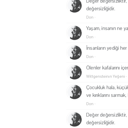
Değer değersizlikti
değersizliğidir.
Don
·
Yaşam, insanın ne yap
Don
·
İnsanların yediği her
Don
·
Ölenler kafalarını iç
Wittgensteinın Yeğeni
·
Çocukluk hala, küçük 
ve kırıklarını sarmak
Don
·
Değer değersizlikti
değersizliğidir.