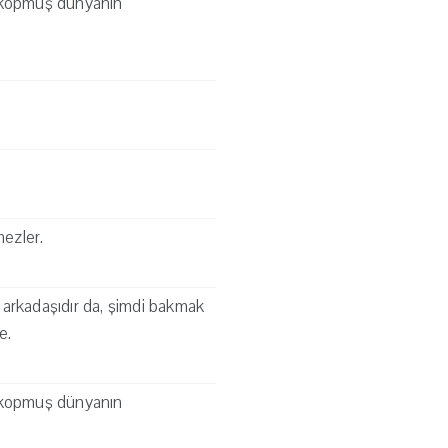
n kopmuş dünyanın
mezler.
l arkadaşıdır da, şimdi bakmak
e.
n kopmuş dünyanın