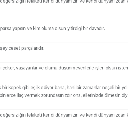
r, değersizliğin felaketi kendi dünyamızın ve kendi dünyamızda
arsa yapsın ve kim olursa olsun yitirdiği bir davadır.
 şey ceset parçalarıdır.
eri çeker, yaşayanlar ve ölümü düşünmeyenlerle işleri olsun iste
bir köpek gibi eşlik ediyor bana, hani bir zamanlar neşeli bir yo
, binlerce ilaç vermek zorundasınızdır ona, ellerinizde ölmesin diy
r, değersizliğin felaketi kendi dünyamızın ve kendi dünyamızda