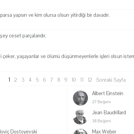
arsa yapsın ve kim olursa olsun yitirdiği bir davadır.
 şey ceset parçalarıdır.
eri çeker, yaşayanlar ve ölümü düşünmeyenlerle işleri olsun iste
1
2
3
4
5
6
7
8
9
10
11
12
Sonraki Sayfa
Albert Einstein
27 Beğeni
Jean Baudrillard
38 Beğeni
loviç Dostoyevski
Max Weber