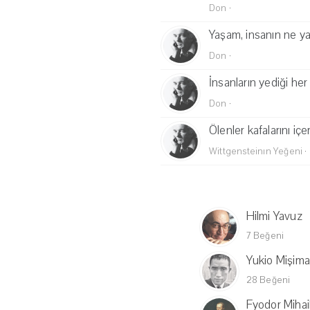
Don
·
Yaşam, insanın ne yap
Don
·
İnsanların yediği her
Don
·
Ölenler kafalarını iç
Wittgensteinın Yeğeni
·
Hilmi Yavuz
7 Beğeni
Yukio Mişima
28 Beğeni
Fyodor Mihai