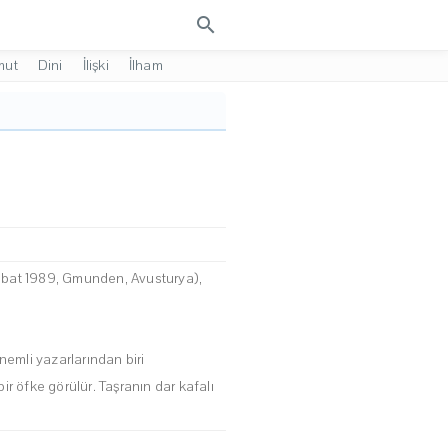
search
mut
Dini
İlişki
İlham
Şubat 1989, Gmunden, Avusturya),
emli yazarlarından biri
ir öfke görülür. Taşranın dar kafalı