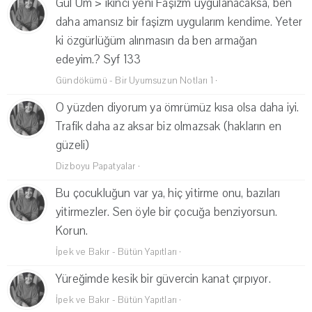
Gül Üm > ikinci yeni Faşizm uygulanacaksa, ben
daha amansız bir faşizm uygularım kendime. Yeter
ki özgürlüğüm alınmasın da ben armağan
edeyim.? Syf 133
Gündökümü - Bir Uyumsuzun Notları 1
·
O yüzden diyorum ya ömrümüz kısa olsa daha iyi.
Trafik daha az aksar biz olmazsak (hakların en
güzeli)
Dizboyu Papatyalar
·
Bu çocukluğun var ya, hiç yitirme onu, bazıları
yitirmezler. Sen öyle bir çocuğa benziyorsun.
Korun.
İpek ve Bakır - Bütün Yapıtları
·
Yüreğimde kesik bir güvercin kanat çırpıyor.
İpek ve Bakır - Bütün Yapıtları
·