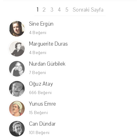
1
2
3
4
5
Sonraki Sayfa
Sine Ergün
4 Beğeni
Marguerite Duras
4 Beğeni
Nurdan Gürbilek
7 Beğeni
Oğuz Atay
666 Beğeni
Yunus Emre
15 Beğeni
Can Dündar
101 Beğeni