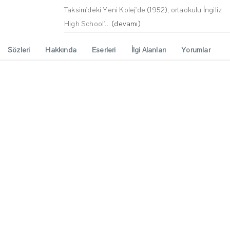
Taksim'deki Yeni Kolej'de (1952), ortaokulu İngiliz
High School'...
(devamı)
Sözleri
Hakkında
Eserleri
İlgi Alanları
Yorumlar