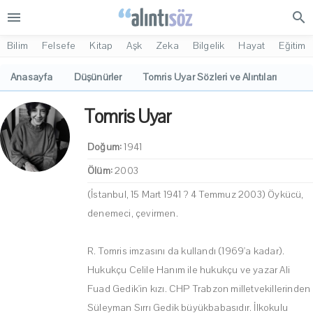
menu
search
Bilim
Felsefe
Kitap
Aşk
Zeka
Bilgelik
Hayat
Eğitim
Anasayfa
Düşünürler
Tomris Uyar Sözleri ve Alıntıları
Tomris Uyar
Doğum:
1941
Ölüm:
2003
(İstanbul, 15 Mart 1941 ? 4 Temmuz 2003) Öykücü,
denemeci, çevirmen.
R. Tomris imzasını da kullandı (1969'a kadar).
Hukukçu Celile Hanım ile hukukçu ve yazar Ali
Fuad Gedik'in kızı. CHP Trabzon milletvekillerinden
Süleyman Sırrı Gedik büyükbabasıdır. İlkokulu