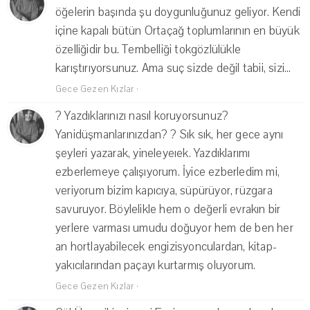
öğelerin başında şu doygunluğunuz geliyor. Kendi
içine kapalı bütün Ortaçağ toplumlarının en büyük
özelliğidir bu. Tembelliği tokgözlülükle
karıştırıyorsunuz. Ama suç sizde değil tabii, sizi...
Gece Gezen Kızlar
·
? Yazdıklarınızı nasıl koruyorsunuz?
Yanidüşmanlarınızdan? ? Sık sık, her gece aynı
şeyleri yazarak, yineleyeıek. Yazdıklarımı
ezberlemeye çalışıyorum. İyice ezberledim mi,
veriyorum bizim kapıcıya, süpürüyor, rüzgara
savuruyor. Böylelikle hem o değerli evrakın bir
yerlere varması umudu doğuyor hem de ben her
an hortlayabilecek engizisyonculardan, kitap-
yakıcılarından paçayı kurtarmış oluyorum.
Gece Gezen Kızlar
·