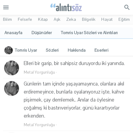
menu
search
Bilim
Felsefe
Kitap
Aşk
Zeka
Bilgelik
Hayat
Eğitim
Anasayfa
Düşünürler
Tomris Uyar Sözleri ve Alıntıları
Tomris Uyar
Sözleri
Hakkında
Eserleri
İlgi Alanları
Yorumlar
Elleri bir garip, bir sahipsiz duruyordu iki yanında.
Metal Yorgunluğu
·
Günlerin tam içinde yaşayamayınca, olanlara akıl
erdiremeyince, bunlarla oyalanıyoruz işte, kahve
pişirmek, çay demlemek.. Anılar da öylesine
çoğalmış ki bastırıveriyorlar, günü karartıyorlar
erkenden.
Metal Yorgunluğu
·