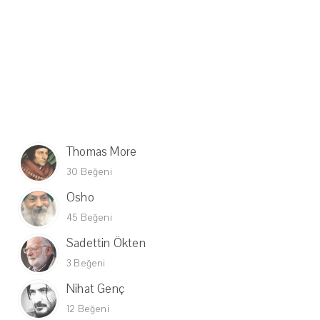
Thomas More
30 Beğeni
Osho
45 Beğeni
Sadettin Ökten
3 Beğeni
Nihat Genç
12 Beğeni