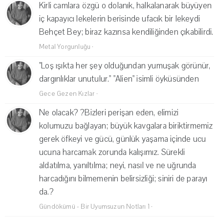
Kirli camlara özgü o dolanık, halkalanarak büyüyen
iç kapayıcı lekelerin berisinde ufacık bir lekeydi
Behçet Bey; biraz kazınsa kendiliğinden çıkabilirdi.
Metal Yorgunluğu
·
"Loş ışıkta her şey olduğundan yumuşak görünür,
dargınlıklar unutulur." "Alien" isimli öyküsünden
Gece Gezen Kızlar
·
Ne olacak? ?Bizleri perişan eden, elimizi
kolumuzu bağlayan; büyük kavgalara biriktirmemiz
gerek öfkeyi ve gücü, günlük yaşama içinde ucu
ucuna harcamak zorunda kalışımız. Sürekli
aldatılma, yanıltılma; neyi, nasıl ve ne uğrunda
harcadığını bilmemenin belirsizliği; siniri de parayı
da.?
Gündökümü - Bir Uyumsuzun Notları 1
·