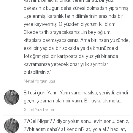
kavram, bir akım, umut veren bir ad, bir yüz,
bakarsınız bugün daha süresi dolmadan yıpranmış.
Eşelenmiş, karanlık tarih dilimlerinin arasında bir
yere kayıvermiş. O yüzden diyorum ki, bizim
ülkede tarih arayacaksanız Lin bey oğlum,
kitaplara bakmayacaksınız. Ama bir insan yüzünde,
eski bir yapıda, bir sokakta ya da önünüzdeki
fotoğraf gibi bir kartpostalda, yüz yılı bir anda
kavramanıza yetecek onar yıllık ayrıntılar
bulabilirsiniz."
Metal Yorgunluğu
·
Ertesi gün. Yarın. Yarın vardı nasılsa, yeniydi. Şimdi
geçmiş zaman olan bir yarın. Bir uykuluk mola...
Güzel Yazı Defteri
·
??Gel Nigar,?? diyor yolun sonu, evin sonu, deniz,
??bir adım daha? at kendini? at, yola at? hadi at,