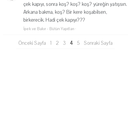
çek kapıyı, sonra koş? koş? koş? yüreğin yatışsın.
Arkana bakma, koş? Bir kere koşabilsen,
birkerecik. Hadi çek kapıyı???
İpek ve Bakır - Bütün Yapıtları
·
Önceki Sayfa
1
2
3
4
5
Sonraki Sayfa