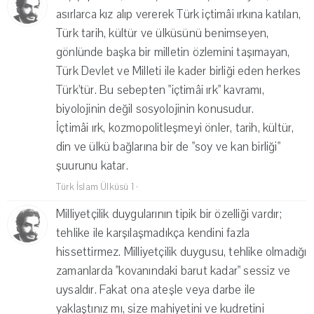
asırlarca kız alıp vererek Türk içtimâi ırkına katılan,
Türk tarih, kültür ve ülküsünü benimseyen,
gönlünde başka bir milletin özlemini taşımayan,
Türk Devlet ve Milleti ile kader birliği eden herkes
Türk'tür. Bu sebepten "içtimâi ırk" kavramı,
biyolojinin değil sosyolojinin konusudur.
İçtimâi ırk, kozmopolitleşmeyi önler, tarih, kültür,
din ve ülkü bağlarına bir de "soy ve kan birliği"
şuurunu katar.
Türk İslam Ülküsü 1
·
Milliyetçilik duygularının tipik bir özelliği vardır;
tehlike ile karşılaşmadıkça kendini fazla
hissettirmez. Milliyetçilik duygusu, tehlike olmadığı
zamanlarda "kovanındaki barut kadar" sessiz ve
uysaldır. Fakat ona ateşle veya darbe ile
yaklaştınız mı, size mahiyetini ve kudretini