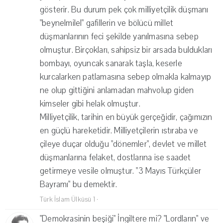
gösterir. Bu durum pek çok milliyetçilik düşmanı
"beynelmilel" gafillerin ve bölücü millet
düşmanlarının feci şekilde yanılmasına sebep
olmuştur. Birçokları, sahipsiz bir arsada buldukları
bombayı, oyuncak sanarak taşla, keserle
kurcalarken patlamasına sebep olmakla kalmayıp
ne olup gittiğini anlamadan mahvolup giden
kimseler gibi helak olmuştur.
Milliyetçilik, tarihin en büyük gerçeğidir, çağımızın
en güçlü hareketidir. Milliyetçilerin ıstıraba ve
çileye duçar olduğu "dönemler", devlet ve millet
düşmanlarına felaket, dostlarına ise saadet
getirmeye vesile olmuştur. "3 Mayıs Türkçüler
Bayramı" bu demektir.
Türk İslam Ülküsü 1
·
"Demokrasinin beşiği" İngiltere mi? "Lordların" ve