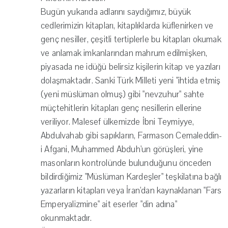
Bugün yukarıda adlarını saydığımız, büyük
cedlerimizin kitapları, kitaplıklarda küflenirken ve
genç nesiller, çeşitli tertiplerle bu kitapları okumak
ve anlamak imkanlarından mahrum edilmişken,
piyasada ne idüğü belirsiz kişilerin kitap ve yazıları
dolaşmaktadır. Sanki Türk Milleti yeni "ihtida etmiş
(yeni müslüman olmuş) gibi "nevzuhur" sahte
müçtehitlerin kitapları genç nesillerin ellerine
veriliyor. Malesef ülkemizde İbni Teymiyye,
Abdulvahab gibi sapıkların, Farmason Cemaleddin-
i Afgani, Muhammed Abduh'un görüşleri, yine
masonların kontrolünde bulunduğunu önceden
bildirdiğimiz "Müslüman Kardeşler" teşkilatına bağlı
yazarların kitapları veya İran'dan kaynaklanan "Fars
Emperyalizmine" ait eserler "din adına"
okunmaktadır.