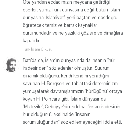
Öte yandan ecdadımızın meydana getirdiği
eserler, yalnız Türk dünyasına değil, bütün İslam
dünyasına, İslamiyet'i yeni baştan ve dosdoğru
öğretecek temiz ve berrak kaynaklar
durumundadır ve ne yazık ki gözlere ve dimağlara
kapalıdır.
Türk İslam Ülküsü 1
·
Batı'da da, İslam'ın dünyasında da insanın "hür
iradesinden" söz edenler olmuştur. Şuurun
dinamik olduğunu, kendi kendini yenildiğini
savunan H. Bergson ve tabiattaki determinizmi
yumuşatarak davranışlarımızın "hürlüğünü" ortaya
koyan H. Poincare gibi, İslam dünyasında,
"Mutezile", Cebriyye'nin zıddına, "insan iradesinin
hür olduğunu", aksi halde "insanın
sorumluluğundan" söz edilemeyeceğini iddia etti.