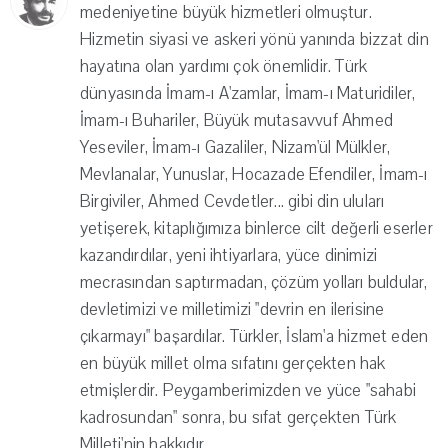
medeniyetine büyük hizmetleri olmuştur.
Hizmetin siyasi ve askeri yönü yanında bizzat din
hayatına olan yardımı çok önemlidir. Türk
dünyasında İmam-ı A'zamlar, İmam-ı Maturidiler,
İmam-ı Buhariler, Büyük mutasavvuf Ahmed
Yeseviler, İmam-ı Gazaliler, Nizam'ül Mülkler,
Mevlanalar, Yunuslar, Hocazade Efendiler, İmam-ı
Birgiviler, Ahmed Cevdetler... gibi din uluları
yetişerek, kitaplığımıza binlerce cilt değerli eserler
kazandırdılar, yeni ihtiyarlara, yüce dinimizi
mecrasından saptırmadan, çözüm yolları buldular,
devletimizi ve milletimizi "devrin en ilerisine
çıkarmayı" başardılar. Türkler, İslam'a hizmet eden
en büyük millet olma sıfatını gerçekten hak
etmişlerdir. Peygamberimizden ve yüce "sahabi
kadrosundan" sonra, bu sıfat gerçekten Türk
Milleti'nin hakkıdır.