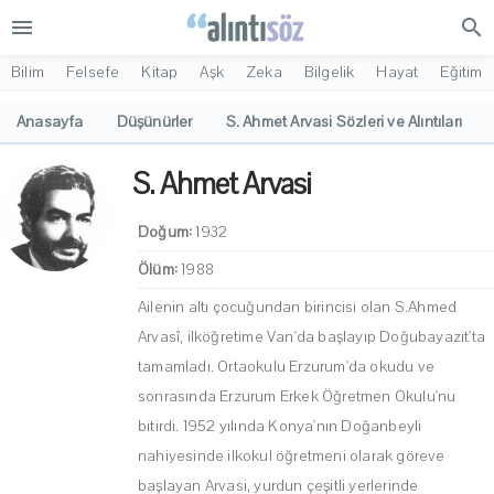
menu
search
Bilim
Felsefe
Kitap
Aşk
Zeka
Bilgelik
Hayat
Eğitim
Anasayfa
Düşünürler
S. Ahmet Arvasi Sözleri ve Alıntıları
S. Ahmet Arvasi
Doğum:
1932
Ölüm:
1988
Ailenin altı çocuğundan birincisi olan S.Ahmed
Arvasî, ilköğretime Van'da başlayıp Doğubayazıt'ta
tamamladı. Ortaokulu Erzurum'da okudu ve
sonrasında Erzurum Erkek Öğretmen Okulu'nu
bitirdi. 1952 yılında Konya'nın Doğanbeyli
nahiyesinde ilkokul öğretmeni olarak göreve
başlayan Arvasi, yurdun çeşitli yerlerinde