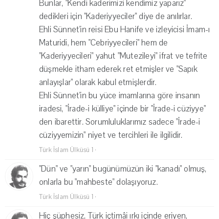
Bunlar, "Kendi kaderimizi kendimiz yaparız"
dedikleri için "Kaderiyyeciler" diye de anılırlar.
Ehli Sünnet'in reisi Ebu Hanife ve izleyicisi İmam-ı
Maturidi, hem "Cebriyyecileri" hem de
"Kaderiyyecileri" yahut "Mutezileyi" ifrat ve tefrite
düşmekle itham ederek ret etmişler ve "Sapık
anlayışlar" olarak kabul etmişlerdir.
Ehli Sünnet'in bu yüce imamlarına göre insanın
iradesi, "İrade-i külliye" içinde bir "İrade-i cüziyye"
den ibarettir. Sorumluluklarımız sadece "İrade-i
cüziyyemizin" niyet ve tercihleri ile ilgilidir.
Türk İslam Ülküsü 1
·
"Dün" ve "yarın" bugünümüzün iki "kanadı" olmuş,
onlarla bu "mahbeste" dolaşıyoruz.
Türk İslam Ülküsü 1
·
Hiç şüphesiz, Türk içtimâi ırkı içinde eriyen,