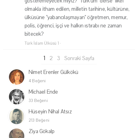
gösteremeyecek miyiz? "Türk'üm" derse "ilkel"
olmakla itham edilen, milletin tarihine, kültürüne,
ülküsüne "yabancılaşmayan" öğretmen, memur,
polis, öğrenci, işçi ve halkın ıstırabı ne zaman
bitecek?
Türk İslam Ülküsü 1
·
1
2
3
Sonraki Sayfa
Nimet Erenler Gülkökü
4 Beğeni
Michael Ende
33 Beğeni
Hüseyin Nihal Atsız
213 Beğeni
Ziya Gökalp