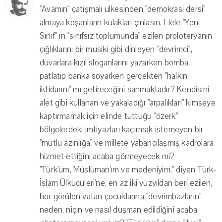
"Avamın" çatışmalı ülkesinden "demokrasi dersi"
almaya koşanların kulakları çınlasın. Hele "Yeni
Sınıf" ın "sınıfsız toplumunda" ezilen proloteryanın
çığlıklarını bir musiki gibi dinleyen "devrimci",
duvarlara kızıl sloganlarını yazarken bomba
patlatıp banka soyarken gerçekten "halkın
iktidarını" mı getireceğini sanmaktadır? Kendisini
alet gibi kullanan ve yakaladığı "arpalıkları" kimseye
kaptırmamak için elinde tuttuğu "özerk"
bölgelerdeki imtiyazları kaçırmak istemeyen bir
"mutlu azınlığa" ve millete yabancılaşmış kadrolara
hizmet ettiğini acaba görmeyecek mi?
"Türk'üm, Müslüman'ım ve medeniyim." diyen Türk-
İslam Ülkücüleri'ne, en az iki yüzyıldan beri ezilen,
hor görülen vatan çocuklarına "devrimbazların"
neden, niçin ve nasıl düşman edildiğini acaba