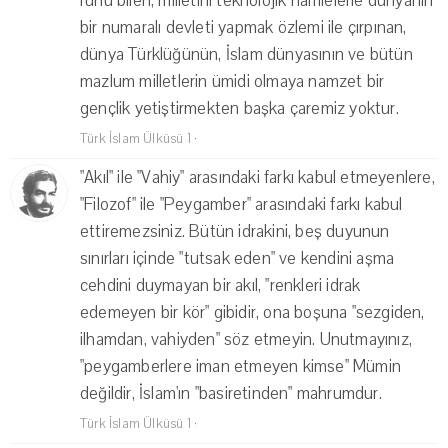
ruhu bilen, milletini teknolojik hamlelerle dünyanın
bir numaralı devleti yapmak özlemi ile çırpınan,
dünya Türklüğünün, İslam dünyasının ve bütün
mazlum milletlerin ümidi olmaya namzet bir
gençlik yetiştirmekten başka çaremiz yoktur.
Türk İslam Ülküsü 1
·
"Akıl" ile "Vahiy" arasındaki farkı kabul etmeyenlere,
"Filozof" ile "Peygamber" arasındaki farkı kabul
ettiremezsiniz. Bütün idrakini, beş duyunun
sınırları içinde "tutsak eden" ve kendini aşma
cehdini duymayan bir akıl, "renkleri idrak
edemeyen bir kör" gibidir, ona boşuna "sezgiden,
ilhamdan, vahiyden" söz etmeyin. Unutmayınız,
"peygamberlere iman etmeyen kimse" Mümin
değildir, İslam'ın "basiretinden" mahrumdur.
Türk İslam Ülküsü 1
·