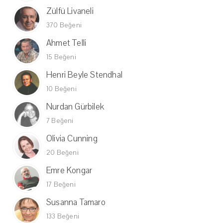
Zülfü Livaneli
370 Beğeni
Ahmet Telli
15 Beğeni
Henri Beyle Stendhal
10 Beğeni
Nurdan Gürbilek
7 Beğeni
Olivia Cunning
20 Beğeni
Emre Kongar
17 Beğeni
Susanna Tamaro
133 Beğeni