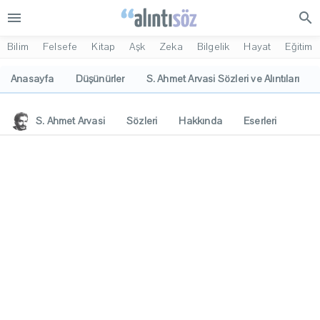
menu
search
Bilim
Felsefe
Kitap
Aşk
Zeka
Bilgelik
Hayat
Eğitim
Anasayfa
Düşünürler
S. Ahmet Arvasi Sözleri ve Alıntıları
S. Ahmet Arvasi
Sözleri
Hakkında
Eserleri
İlgi Alanları
Yorumlar