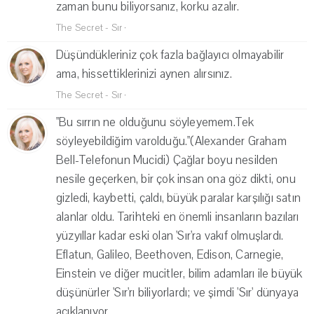
zaman bunu biliyorsanız, korku azalır.
The Secret - Sır
·
Düşündükleriniz çok fazla bağlayıcı olmayabilir
ama, hissettiklerinizi aynen alırsınız.
The Secret - Sır
·
"Bu sırrın ne olduğunu söyleyemem.Tek
söyleyebildiğim varolduğu."(Alexander Graham
Bell-Telefonun Mucidi) Çağlar boyu nesilden
nesile geçerken, bir çok insan ona göz dikti, onu
gizledi, kaybetti, çaldı, büyük paralar karşılığı satın
alanlar oldu. Tarihteki en önemli insanların bazıları
yüzyıllar kadar eski olan 'Sır'ra vakıf olmuşlardı.
Eflatun, Galileo, Beethoven, Edison, Carnegie,
Einstein ve diğer mucitler, bilim adamları ile büyük
düşünürler 'Sır'rı biliyorlardı; ve şimdi 'Sır' dünyaya
açıklanıyor