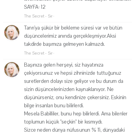
SAYFA: 12
The Secret - Sır
·
Tanrı'ya şükür bir bekleme süresi var ve bütün
düşüncelerimiz anında gerçekleşmiyor.Aksi
takdirde başımıza gelmeyen kalmazdı.
The Secret - Sır
·
Başınıza gelen herşeyi, siz hayatınıza
çekiyorsunuz ve hepsi zihninizde tuttuğunuz
suretlerden dolayı size geliyor ve bu durum da
sizin düşüncelerinizden kaynaklanıyor. Ne
düşünürseniz, onu kendinize çekersiniz. Eskinin
bilge insanları bunu bilirlerdi.
Mesela Babilliler, bunu hep bilirlerdi. Ama bilenler
toplumun küçük "seçkin" bir kısmıydı.
Sizce neden dünya nüfusunun % 1'i, dünyadaki