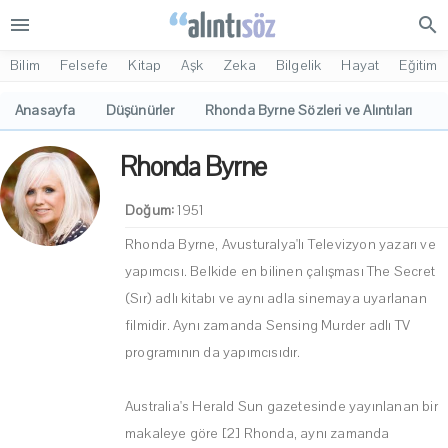
menu
search
Bilim
Felsefe
Kitap
Aşk
Zeka
Bilgelik
Hayat
Eğitim
Anasayfa
Düşünürler
Rhonda Byrne Sözleri ve Alıntıları
Rhonda Byrne
Doğum:
1951
Rhonda Byrne, Avusturalya'lı Televizyon yazarı ve
yapımcısı. Belkide en bilinen çalışması The Secret
(Sır) adlı kitabı ve aynı adla sinemaya uyarlanan
filmidir. Aynı zamanda Sensing Murder adlı TV
programının da yapımcısıdır.
Australia's Herald Sun gazetesinde yayınlanan bir
makaleye göre [2] Rhonda, aynı zamanda