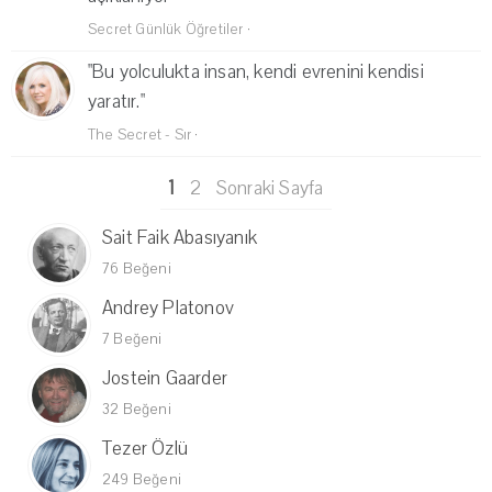
Secret Günlük Öğretiler
·
"Bu yolculukta insan, kendi evrenini kendisi
yaratır."
The Secret - Sır
·
1
2
Sonraki Sayfa
Sait Faik Abasıyanık
76 Beğeni
Andrey Platonov
7 Beğeni
Jostein Gaarder
32 Beğeni
Tezer Özlü
249 Beğeni