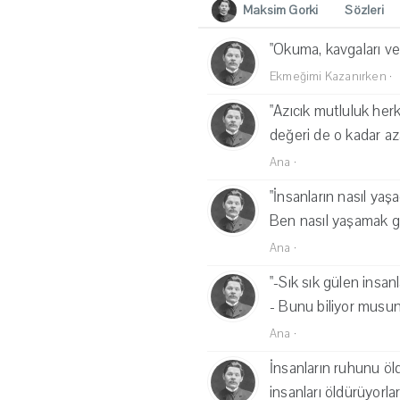
Maksim Gorki
Sözleri
"Okuma, kavgaları ve 
Ekmeğimi Kazanırken
·
"Azıcık mutluluk her
değeri de o kadar azal
Ana
·
"İnsanların nasıl yaş
Ben nasıl yaşamak ge
Ana
·
"-Sık sık gülen insanl
- Bunu biliyor musu
Ana
·
İnsanların ruhunu öldü
insanları öldürüyorla