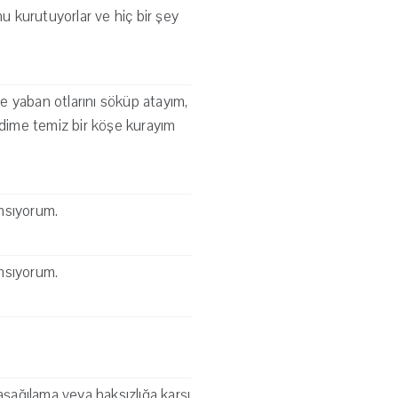
nu kurutuyorlar ve hiç bir şey
le yaban otlarını söküp atayım,
kendime temiz bir köşe kurayım
ımsıyorum.
ımsıyorum.
aşağılama veya haksızlığa karşı