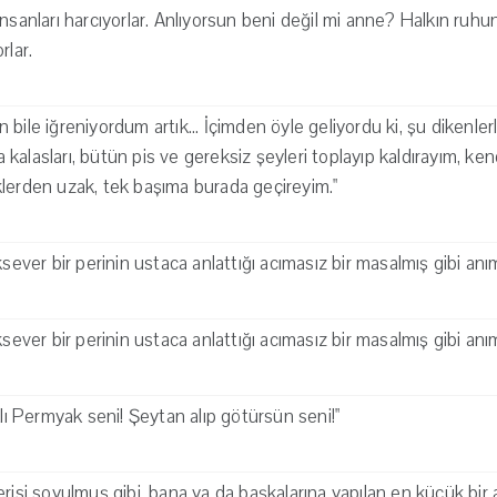
nsanları harcıyorlar. Anlıyorsun beni değil mi anne? Halkın ruhu
rlar.
bile iğreniyordum artık... İçimden öyle geliyordu ki, şu dikenler
yla kalasları, bütün pis ve gereksiz şeyleri toplayıp kaldırayım, 
lerden uzak, tek başıma burada geçireyim."
ksever bir perinin ustaca anlattığı acımasız bir masalmış gibi an
ksever bir perinin ustaca anlattığı acımasız bir masalmış gibi an
klı Permyak seni! Şeytan alıp götürsün seni!"
erisi soyulmuş gibi, bana ya da başkalarına yapılan en küçük bir 