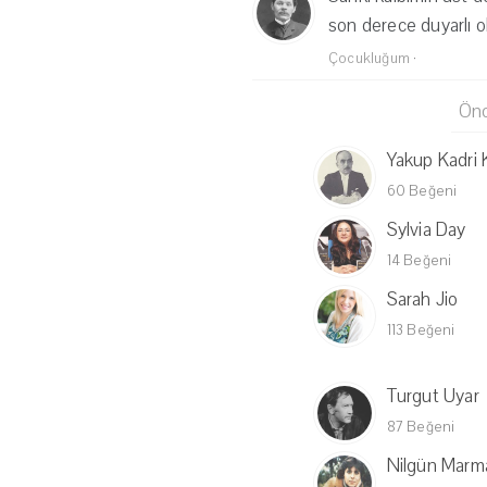
son derece duyarlı 
Çocukluğum
·
Önc
Yakup Kadri
60 Beğeni
Sylvia Day
14 Beğeni
Sarah Jio
113 Beğeni
Turgut Uyar
87 Beğeni
Nilgün Marm