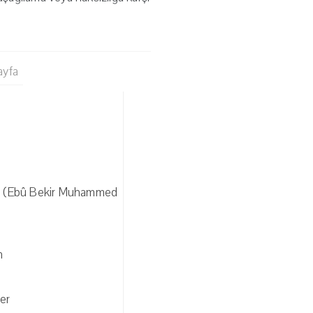
ayfa
bi (Ebû Bekir Muhammed
n
er