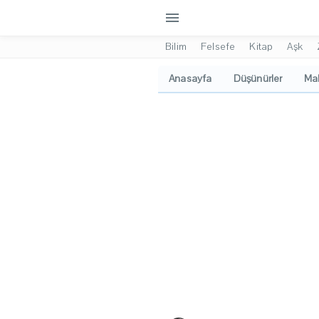
menu
Bilim
Felsefe
Kitap
Aşk
Anasayfa
Düşünürler
Mak