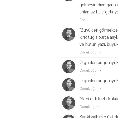
gelmesin diye garip i
anlamaz hale getiriyo
Ana
·
"Büyükleri görmekten 
kırık tuğla parçaları
ve bütün yazı, büyük
Çocukluğum
·
O günleri bugün iyili
Çocukluğum
·
O günleri bugün iyili
Çocukluğum
·
"Seni gidi tuzlu kula
Çocukluğum
·
Sanki kalbimin üst d