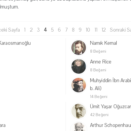
olmuştum.
eki Sayfa
1
2
3
4
5
6
7
8
9
10
11
12
Sonraki S
 Karaosmanoğlu
Namık Kemal
8 Beğeni
Anne Rice
8 Beğeni
Muhyiddin İbn Ara
b. Ali)
14 Beğeni
Ümit Yaşar Oğuzca
42 Beğeni
ara
Arthur Schopenhau