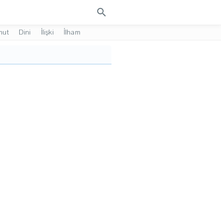
search
mut
Dini
İlişki
İlham