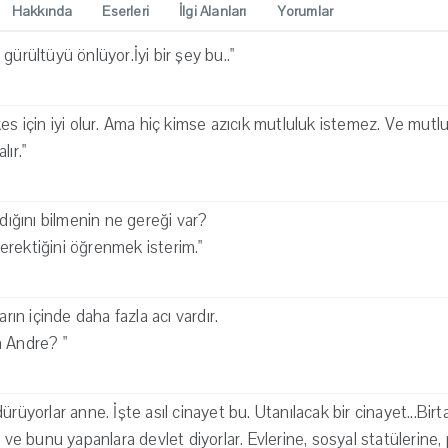
Hakkında
Eserleri
İlgi Alanları
Yorumlar
gürültüyü önlüyor.İyi bir şey bu.."
kes için iyi olur. Ama hiç kimse azıcık mutluluk istemez. Ve mutl
ır."
adığını bilmenin ne gereği var?
rektiğini öğrenmek isterim."
arın içinde daha fazla acı vardır.
n Andre? "
rüyorlar anne. İşte asıl cinayet bu. Utanılacak bir cinayet...Birtak
r ve bunu yapanlara devlet diyorlar. Evlerine, sosyal statülerine, p