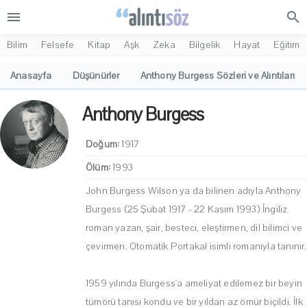
menu
search
Bilim
Felsefe
Kitap
Aşk
Zeka
Bilgelik
Hayat
Eğitim
Anasayfa
Düşünürler
Anthony Burgess Sözleri ve Alıntıları
Anthony Burgess
Doğum:
1917
Ölüm:
1993
John Burgess Wilson ya da bilinen adıyla Anthony
Burgess (25 Şubat 1917 - 22 Kasım 1993) İngiliz
roman yazarı, şair, besteci, eleştirmen, dil bilimci ve
çevirmen. Otomatik Portakal isimli romanıyla tanınır.
1959 yılında Burgess'a ameliyat edilemez bir beyin
tümörü tanısı kondu ve bir yıldan az ömür biçildi. İlk