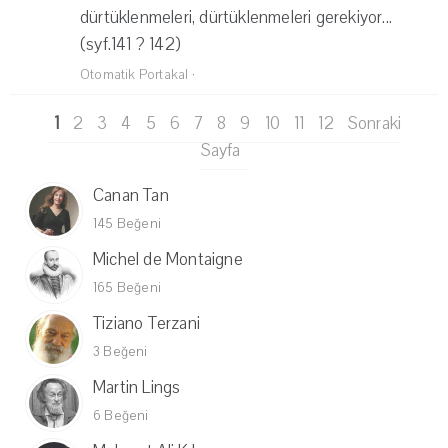
dürtüklenmeleri, dürtüklenmeleri gerekiyor...
(syf.141 ? 142)
Otomatik Portakal
·
1
2
3
4
5
6
7
8
9
10
11
12
Sonraki
Sayfa
Canan Tan
145 Beğeni
Michel de Montaigne
165 Beğeni
Tiziano Terzani
3 Beğeni
Martin Lings
6 Beğeni