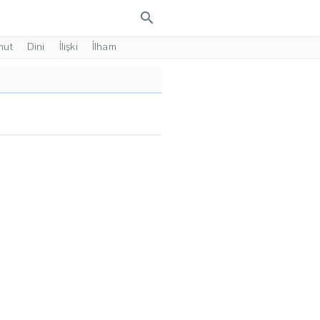
search
mut
Dini
İlişki
İlham