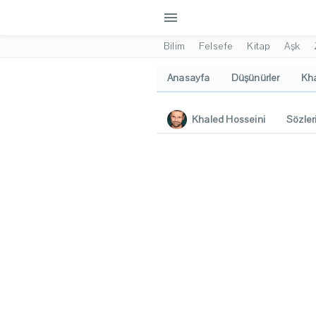
menu
Bilim
Felsefe
Kitap
Aşk
Anasayfa
Düşünürler
Kha
Khaled Hosseini
Sözler