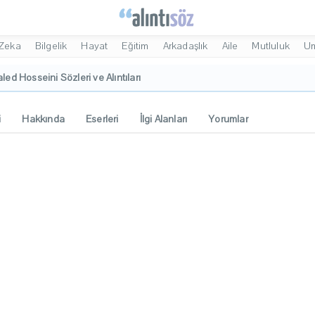
Zeka
Bilgelik
Hayat
Eğitim
Arkadaşlık
Aile
Mutluluk
U
led Hosseini Sözleri ve Alıntıları
i
Hakkında
Eserleri
İlgi Alanları
Yorumlar