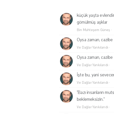
küçük yaşta evlendir
gömülmüş aşklar
Bin Muhteşem Güneş
·
Oysa zaman, cazibe gi
Ve Dağlar Yankılandı
·
Oysa zaman, cazibe gi
Ve Dağlar Yankılandı
·
İşte bu, yani sevece
Ve Dağlar Yankılandı
·
"Bazı insanların muts
beklemeksizin."
Ve Dağlar Yankılandı
·