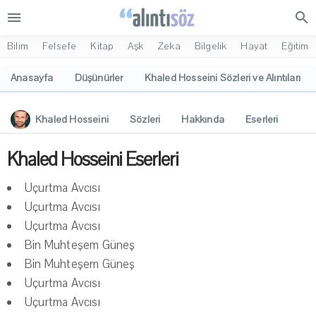
menu
search
Bilim
Felsefe
Kitap
Aşk
Zeka
Bilgelik
Hayat
Eğitim
Anasayfa
Düşünürler
Khaled Hosseini Sözleri ve Alıntıları
Khaled Hosseini
Sözleri
Hakkında
Eserleri
İlgi Alanları
Yorumlar
Khaled Hosseini Eserleri
Uçurtma Avcısı
Uçurtma Avcısı
Uçurtma Avcısı
Bin Muhteşem Güneş
Bin Muhteşem Güneş
Uçurtma Avcısı
Uçurtma Avcısı