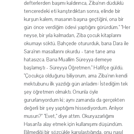
defterlerden başımı kaldırınca, Ziba'nın düdüklü
tenceredeki eti kanştırdıktan sonra, elinde bir
kurşun kalem, masanın başına geçtiğini, ona bir
gün önce verdiğim ödevi yaptığını görürdüm." "Her
neyse, bir yıla kalmadan, Ziba çocuk kitaplarını
okumayı söktü. Bahçede otururduk, bana Dara ile
Sara'nın masallarını okurdu - tane tane ama
hatasızca. Bana Muallim Süreyya demeye
başlamıştı - Süreyya Öğretmen." Hafifçe güldü.
"Çocukça olduğunu biliyorum, ama Ziba'nın kendi
mektubunu ilk yazdığı gün anladım: İstediğim tek
şey öğretmen olmaktı. Onunla öyle
gururlanıyordum ki; aynı zamanda da gerçekten
değerli bir şey yaptığımı hissediyordum. Anlıyor
musun?" "Evet," diye attım. Okuryazarlığımı
Hasan'la alay etmek için kullanışımı düşündüm.
Bilmediği bir sözcükle karşılaştığında, onu nasıl