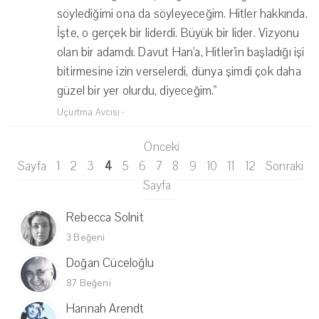
söylediğimi ona da söyleyeceğim. Hitler hakkında.
İşte, o gerçek bir liderdi. Büyük bir lider. Vizyonu
olan bir adamdı. Davut Han'a, Hitler'in başladığı işi
bitirmesine izin verselerdi, dünya şimdi çok daha
güzel bir yer olurdu, diyeceğim."
Uçurtma Avcısı
·
Önceki
Sayfa
1
2
3
4
5
6
7
8
9
10
11
12
Sonraki
Sayfa
Rebecca Solnit
3 Beğeni
Doğan Cüceloğlu
87 Beğeni
Hannah Arendt