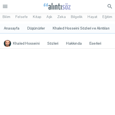
menu
search
Bilim
Felsefe
Kitap
Aşk
Zeka
Bilgelik
Hayat
Eğitim
Anasayfa
Düşünürler
Khaled Hosseini Sözleri ve Alıntıları
Khaled Hosseini
Sözleri
Hakkında
Eserleri
İlgi Alanları
Yorumlar