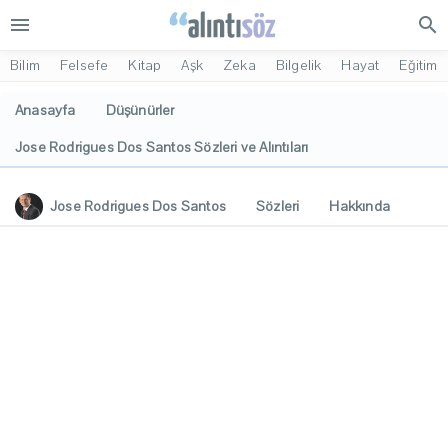
menu
search
Bilim
Felsefe
Kitap
Aşk
Zeka
Bilgelik
Hayat
Eğitim
Anasayfa
Düşünürler
Jose Rodrigues Dos Santos Sözleri ve Alıntıları
Jose Rodrigues Dos Santos
Sözleri
Hakkında
Eserleri
İlgi Alanları
Yorumlar