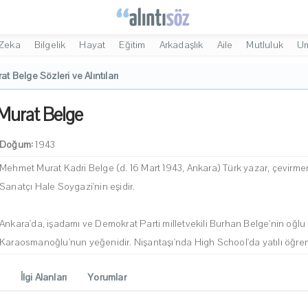
Zeka
Bilgelik
Hayat
Eğitim
Arkadaşlık
Aile
Mutluluk
U
at Belge Sözleri ve Alıntıları
Murat Belge
Doğum:
1943
Mehmet Murat Kadri Belge (d. 16 Mart 1943, Ankara) Türk yazar, çevirmen
Sanatçı Hale Soygazi'nin eşidir.
Ankara'da, işadamı ve Demokrat Parti milletvekili Burhan Belge'nin oğl
Karaosmanoğlu'nun yeğenidir. Nişantaşı'nda High School'da yatılı öğren
İlgi Alanları
Yorumlar