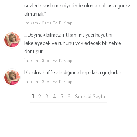
sözlerle süsleme niyetinde olursan ol, asla görev
olmamalı."
İntikam - Gece Evi 11. Kitap
·
...Doymak bilmez intikam ihtiyacı hayatını
lekeleyecek ve ruhunu yok edecek bir zehre
dönüşür.
İntikam - Gece Evi 11. Kitap
·
Kötülük hafife alındığında hep daha güçlüdür.
İntikam - Gece Evi 11. Kitap
·
1
2
3
4
5
6
Sonraki Sayfa