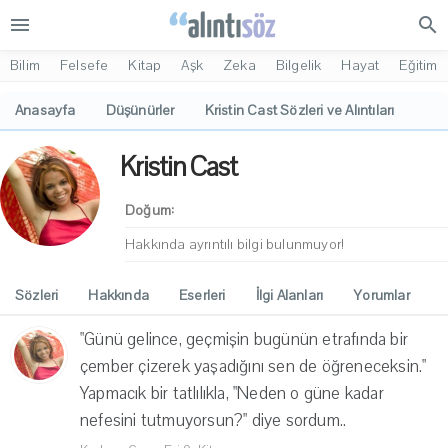
menu
search
Bilim
Felsefe
Kitap
Aşk
Zeka
Bilgelik
Hayat
Eğitim
Anasayfa
Düşünürler
Kristin Cast Sözleri ve Alıntıları
Kristin Cast
Doğum:
Hakkında ayrıntılı bilgi bulunmuyor!
Sözleri
Hakkında
Eserleri
İlgi Alanları
Yorumlar
"Günü gelince, geçmişin bugünün etrafında bir
çember çizerek yaşadığını sen de öğreneceksin."
Yapmacık bir tatlılıkla, "Neden o güne kadar
nefesini tutmuyorsun?" diye sordum..