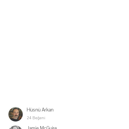
Hüsnü Arkan
24 Beğeni
Jamie McGuire