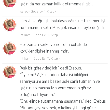
ışığın da her zaman iyilik getirmemesi gibi..
İşaret - Gece Evi 1. Kitap
·
İkimizi olduğu gibi hatırlayacağım, ne tamamen iyi
ne tamamen kötü. Pek çok insan da öyle değildir.
İntikam - Gece Evi 11. Kitap
·
Her zaman korku ve nefretin cehaletle
körüklendiğine inanmışımdır.
İntikam - Gece Evi 11. Kitap
·
"Aşk bir görev değildir," dedi Erebus.
"Öyle mi? Aşkı senden daha iyi bildiğimi
sanmıyorum ama bazen aşkı canlı tutmanın ve
ışığının solmasına izin vermemenin görev
olduğunu biliyorum."
"Onu elinde tutamamana şaşmamalı," dedi Erebus.
"Bir tanrıçayı sevmek, o kelimeyi hangi güzel