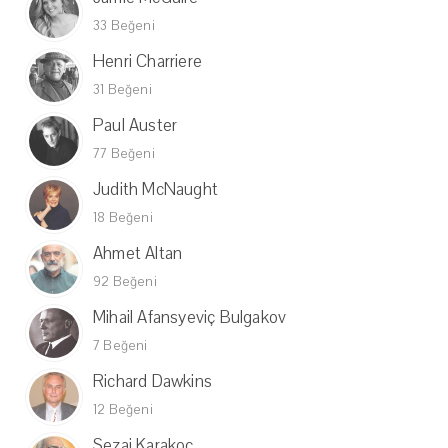
33 Beğeni
Henri Charriere
31 Beğeni
Paul Auster
77 Beğeni
Judith McNaught
18 Beğeni
Ahmet Altan
92 Beğeni
Mihail Afansyeviç Bulgakov
7 Beğeni
Richard Dawkins
12 Beğeni
Sezai Karakoç