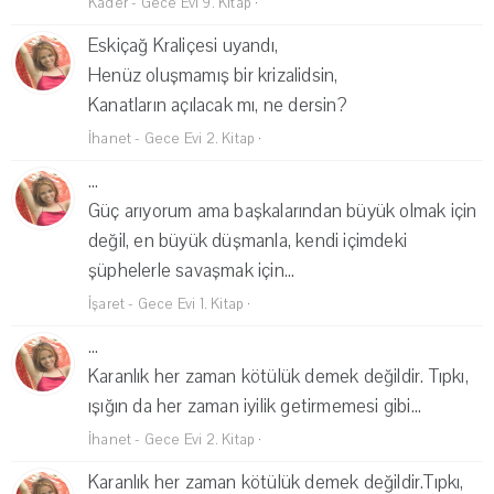
Kader - Gece Evi 9. Kitap
·
Eskiçağ Kraliçesi uyandı,
Henüz oluşmamış bir krizalidsin,
Kanatların açılacak mı, ne dersin?
İhanet - Gece Evi 2. Kitap
·
...
Güç arıyorum ama başkalarından büyük olmak için
değil, en büyük düşmanla, kendi içimdeki
şüphelerle savaşmak için...
İşaret - Gece Evi 1. Kitap
·
...
Karanlık her zaman kötülük demek değildir. Tıpkı,
ışığın da her zaman iyilik getirmemesi gibi...
İhanet - Gece Evi 2. Kitap
·
Karanlık her zaman kötülük demek değildir.Tıpkı,