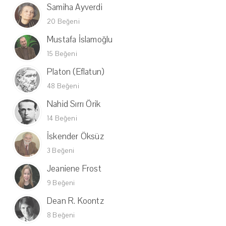
Samiha Ayverdi
20 Beğeni
Mustafa İslamoğlu
15 Beğeni
Platon (Eflatun)
48 Beğeni
Nahid Sırrı Örik
14 Beğeni
İskender Öksüz
3 Beğeni
Jeaniene Frost
9 Beğeni
Dean R. Koontz
8 Beğeni