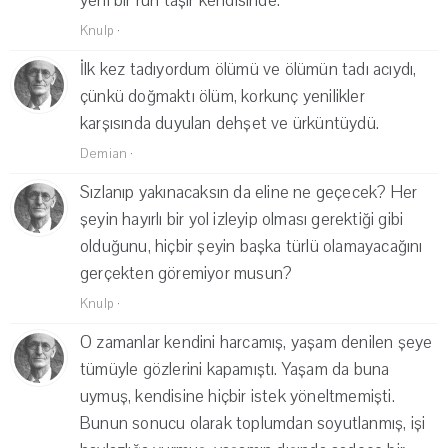
yeni bir ruh taşır kendisinde."
Knulp
·
İlk kez tadıyordum ölümü ve ölümün tadı acıydı,
çünkü doğmaktı ölüm, korkunç yenilikler
karşısında duyulan dehşet ve ürküntüydü.
Demian
·
Sızlanıp yakınacaksın da eline ne geçecek? Her
şeyin hayırlı bir yol izleyip olması gerektiği gibi
olduğunu, hiçbir şeyin başka türlü olamayacağını
gerçekten göremiyor musun?
Knulp
·
O zamanlar kendini harcamış, yaşam denilen şeye
tümüyle gözlerini kapamıştı. Yaşam da buna
uymuş, kendisine hiçbir istek yöneltmemişti.
Bunun sonucu olarak toplumdan soyutlanmış, işi