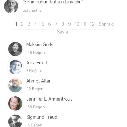
"Senin ruhun bütün dünyadır,"
Siddhartha
·
1
2
3
4
5
6
7
8
9
10
11
12
Sonraki
Sayfa
Maksim Gorki
148 Beğeni
Azra Erhat
3 Beğeni
Ahmet Altan
92 Beğeni
Jennifer L. Armentrout
168 Beğeni
Sigmund Freud
16 Beğeni