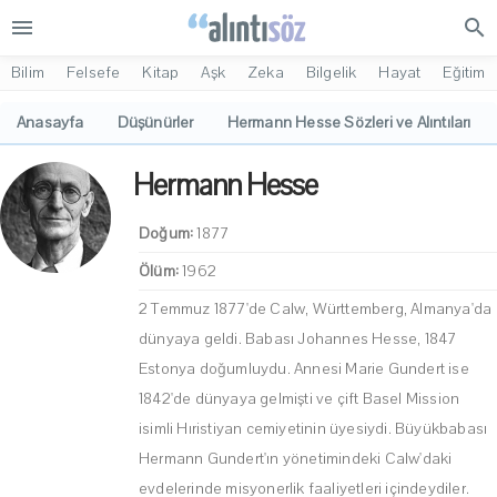
menu
search
Bilim
Felsefe
Kitap
Aşk
Zeka
Bilgelik
Hayat
Eğitim
Anasayfa
Düşünürler
Hermann Hesse Sözleri ve Alıntıları
Hermann Hesse
Doğum:
1877
Ölüm:
1962
2 Temmuz 1877'de Calw, Württemberg, Almanya'da
dünyaya geldi. Babası Johannes Hesse, 1847
Estonya doğumluydu. Annesi Marie Gundert ise
1842'de dünyaya gelmişti ve çift Basel Mission
isimli Hıristiyan cemiyetinin üyesiydi. Büyükbabası
Hermann Gundert'ın yönetimindeki Calw'daki
evdelerinde misyonerlik faaliyetleri içindeydiler.