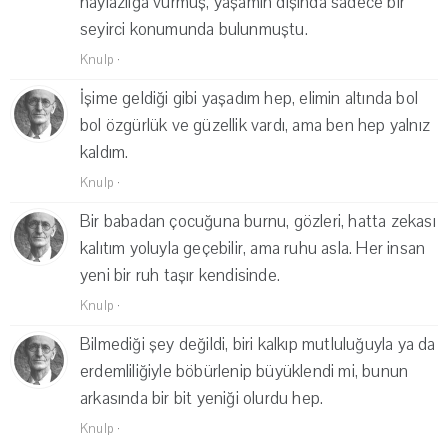
haylazlığa vurmuş, yaşamın dışında sadece bir
seyirci konumunda bulunmuştu.
Knulp
·
İşime geldiği gibi yaşadım hep, elimin altında bol
bol özgürlük ve güzellik vardı, ama ben hep yalnız
kaldım.
Knulp
·
Bir babadan çocuğuna burnu, gözleri, hatta zekası
kalıtım yoluyla geçebilir, ama ruhu asla. Her insan
yeni bir ruh taşır kendisinde.
Knulp
·
Bilmediği şey değildi, biri kalkıp mutluluğuyla ya da
erdemliliğiyle böbürlenip büyüklendi mi, bunun
arkasında bir bit yeniği olurdu hep.
Knulp
·