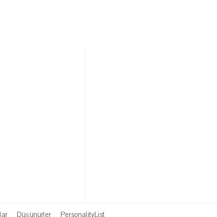
lar
Düşünürler
PersonalityList