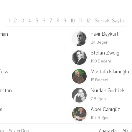
1
2
3
4
5
6
7
8
9
10
11
12
Sonraki Sayfa
kman
Fakir Baykurt
24 Beğeni
Stefan Zweig
190 Beğeni
fuss
Mustafa İslamoğlu
15 Beğeni
milton
Nurdan Gürbilek
7 Beğeni
s
Alper Canıgüz
107 Beğeni
Anasayfa
Alıntı
ıntı Sözler Dizini