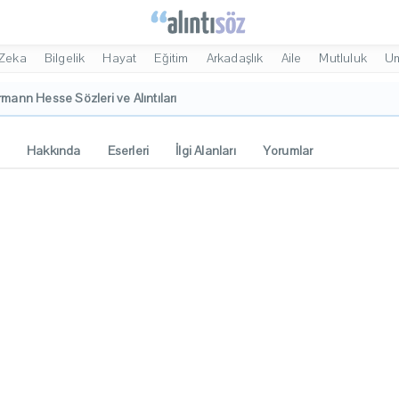
Zeka
Bilgelik
Hayat
Eğitim
Arkadaşlık
Aile
Mutluluk
U
mann Hesse Sözleri ve Alıntıları
i
Hakkında
Eserleri
İlgi Alanları
Yorumlar