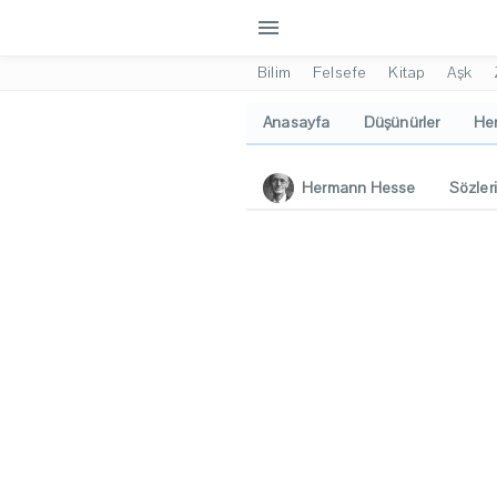
menu
Bilim
Felsefe
Kitap
Aşk
Anasayfa
Düşünürler
Her
Hermann Hesse
Sözler