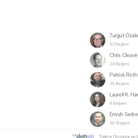
Turgut Öza
63 Beğeni
Chris Cleave
24 Beğeni
Patrick Roth
26 Beğeni
Laurell K. Ha
4 Beğeni
Emrah Serbe
187 Beğeni
Türkçe Düşünür ve Al