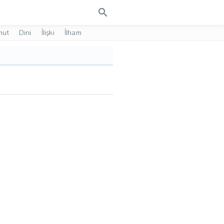
search
mut
Dini
İlişki
İlham