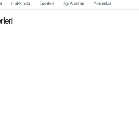
ri
Hakkında
Eserleri
İlgi Alanları
Yorumlar
leri