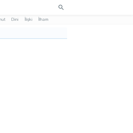
search
mut
Dini
İlişki
İlham