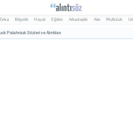
Zeka
Bilgelik
Hayat
Eğitim
Arkadaşlık
Aile
Mutluluk
U
ck Palahniuk Sözleri ve Alıntıları