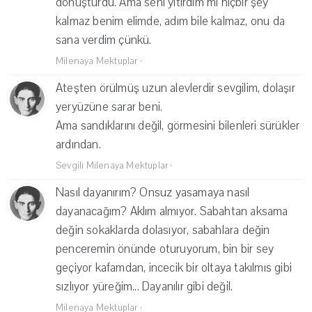
dönüştürdü. Ama seni yitirdim mi hiçbir şey
kalmaz benim elimde, adım bile kalmaz, onu da
sana verdim çünkü.
Milenaya Mektuplar
·
Ateşten örülmüş uzun alevlerdir sevgilim, dolaşır
yeryüzüne sarar beni.
Ama sandıklarını değil, görmesini bilenleri sürükler
ardından.
Sevgili Milenaya Mektuplar
·
Nasıl dayanırım? Onsuz yasamaya nasıl
dayanacağım? Aklım almıyor. Sabahtan aksama
değin sokaklarda dolasıyor, sabahlara değin
penceremin önünde oturuyorum, bin bir sey
geçiyor kafamdan, incecik bir oltaya takılmıs gibi
sızlıyor yüreğim... Dayanılır gibi değil.
Milenaya Mektuplar
·