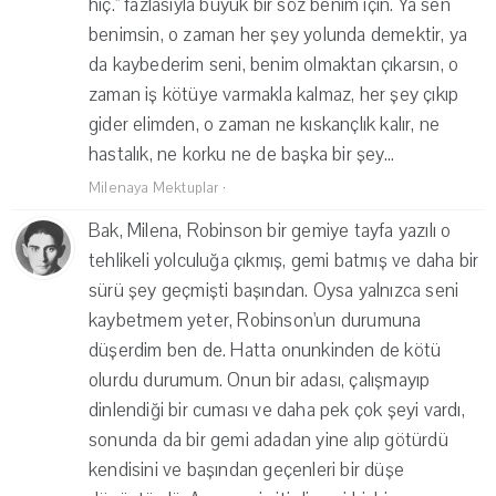
hiç." fazlasıyla büyük bir söz benim için. Ya sen
benimsin, o zaman her şey yolunda demektir, ya
da kaybederim seni, benim olmaktan çıkarsın, o
zaman iş kötüye varmakla kalmaz, her şey çıkıp
gider elimden, o zaman ne kıskançlık kalır, ne
hastalık, ne korku ne de başka bir şey...
Milenaya Mektuplar
·
Bak, Milena, Robinson bir gemiye tayfa yazılı o
tehlikeli yolculuğa çıkmış, gemi batmış ve daha bir
sürü şey geçmişti başından. Oysa yalnızca seni
kaybetmem yeter, Robinson'un durumuna
düşerdim ben de. Hatta onunkinden de kötü
olurdu durumum. Onun bir adası, çalışmayıp
dinlendiği bir cuması ve daha pek çok şeyi vardı,
sonunda da bir gemi adadan yine alıp götürdü
kendisini ve başından geçenleri bir düşe