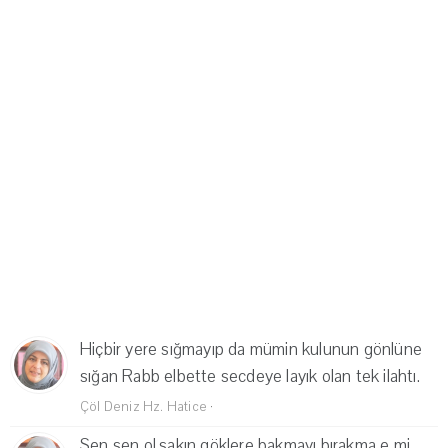
Hiçbir yere sığmayıp da mümin kulunun gönlüne
sığan Rabb elbette secdeye layık olan tek ilahtı.
Çöl Deniz Hz. Hatice
·
Sen sen ol,sakın göklere bakmayı bırakma e mi