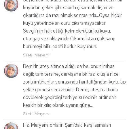
kuyudan çeker gibi sabırla çıkarmak dışarı ve
çıkardığına da razı olmak sonrasında...Oysa hiçbir
kuyu yeterince arı duru çıkaramayacaktır
Sevgili'nin hak ettiği kelimeleri.Çünkü kuyu,
utangaç ve saklayıcıdır.Çıkarmaktan çok sarıp
bürümeyi bilir, adeti budur kuıyunun.
Siret-i Meryem
·
Demirin ateş altında aldığı darbe, onun imhası
değil; tam tersine, dervişane bir razı oluşla nice
zorlu imtihanlar sonrasında hantallığından kurtulup
şekle girmesi serüvenidir. Demir, ateşin altında
dövülerek geçirdiği terbiye sürecinin ardından
keskin bir kılıç olarak uyanır güne...
Siret-i Meryem
·
Hz. Meryem, onların Şam'daki karşılaşmaları