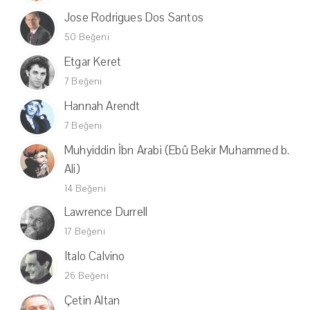
Jose Rodrigues Dos Santos
50 Beğeni
Etgar Keret
7 Beğeni
Hannah Arendt
7 Beğeni
Muhyiddin İbn Arabi (Ebû Bekir Muhammed b.
Ali)
14 Beğeni
Lawrence Durrell
17 Beğeni
Italo Calvino
26 Beğeni
Çetin Altan