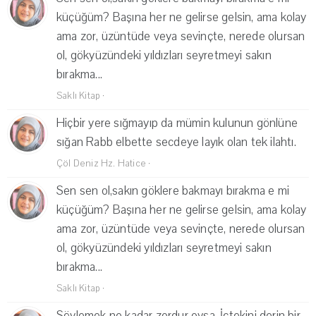
küçüğüm? Başına her ne gelirse gelsin, ama kolay
ama zor, üzüntüde veya sevinçte, nerede olursan
ol, gökyüzündeki yıldızları seyretmeyi sakın
bırakma...
Saklı Kitap
·
Hiçbir yere sığmayıp da mümin kulunun gönlüne
sığan Rabb elbette secdeye layık olan tek ilahtı.
Çöl Deniz Hz. Hatice
·
Sen sen ol,sakın göklere bakmayı bırakma e mi
küçüğüm? Başına her ne gelirse gelsin, ama kolay
ama zor, üzüntüde veya sevinçte, nerede olursan
ol, gökyüzündeki yıldızları seyretmeyi sakın
bırakma...
Saklı Kitap
·
Söylemek ne kadar zordur oysa. İçtekini derin bir