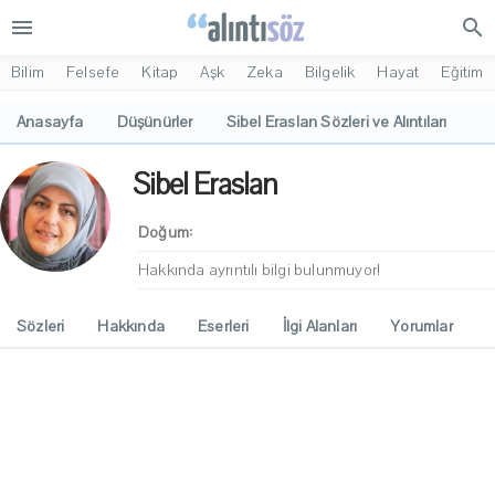
menu
search
Bilim
Felsefe
Kitap
Aşk
Zeka
Bilgelik
Hayat
Eğitim
Anasayfa
Düşünürler
Sibel Eraslan Sözleri ve Alıntıları
Sibel Eraslan
Doğum:
Hakkında ayrıntılı bilgi bulunmuyor!
Sözleri
Hakkında
Eserleri
İlgi Alanları
Yorumlar