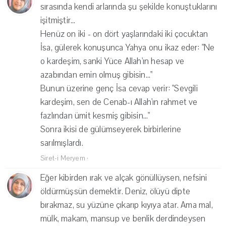
sırasında kendi arlarında şu şekilde konuştuklarını
işitmiştir...
Henüz on iki - on dört yaşlarındaki iki çocuktan
İsa, gülerek konuşunca Yahya onu ikaz eder: "Ne
o kardeşim, sanki Yüce Allah'ın hesap ve
azabından emin olmuş gibisin..."
Bunun üzerine genç İsa cevap verir: "Sevgili
kardeşim, sen de Cenab-ı Allah'ın rahmet ve
fazlından ümit kesmiş gibisin..."
Sonra ikisi de gülümseyerek birbirlerine
sarılmışlardı.
Siret-i Meryem
·
Eğer kibirden ırak ve alçak gönüllüysen, nefsini
öldürmüşsün demektir. Deniz, ölüyü dipte
bırakmaz, su yüzüne çıkarıp kıyıya atar. Ama mal,
mülk, makam, mansup ve benlik derdindeysen