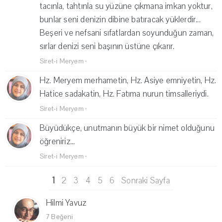
tacınla, tahtınla su yüzüne çıkmana imkan yoktur,
bunlar seni denizin dibine batıracak yüklerdir...
Beşeri ve nefsani sıfatlardan soyunduğun zaman,
sırlar denizi seni başının üstüne çıkarır.
Siret-i Meryem
·
Hz. Meryem merhametin, Hz. Asiye emniyetin, Hz.
Hatice sadakatin, Hz. Fatıma nurun timsalleriydi.
Siret-i Meryem
·
Büyüdükçe, unutmanın büyük bir nimet olduğunu
öğreniriz...
Siret-i Meryem
·
1
2
3
4
5
6
Sonraki Sayfa
Hilmi Yavuz
7 Beğeni