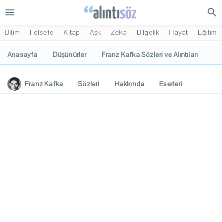
menu
search
Bilim
Felsefe
Kitap
Aşk
Zeka
Bilgelik
Hayat
Eğitim
Anasayfa
Düşünürler
Franz Kafka Sözleri ve Alıntıları
Franz Kafka
Sözleri
Hakkında
Eserleri
İlgi Alanları
Yorumlar