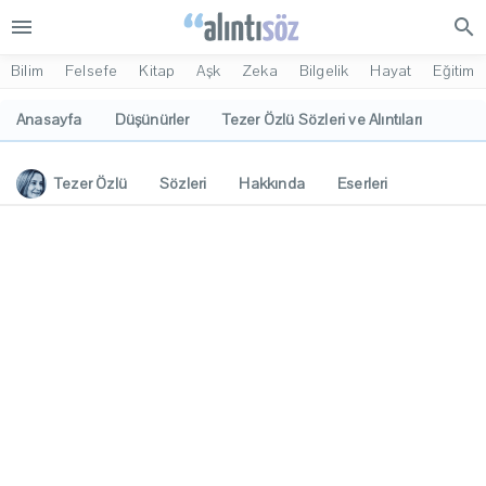
menu
search
Bilim
Felsefe
Kitap
Aşk
Zeka
Bilgelik
Hayat
Eğitim
Anasayfa
Düşünürler
Tezer Özlü Sözleri ve Alıntıları
Tezer Özlü
Sözleri
Hakkında
Eserleri
İlgi Alanları
Yorumlar