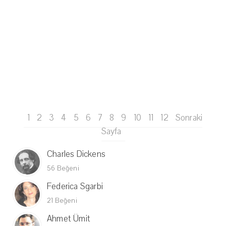
1
2
3
4
5
6
7
8
9
10
11
12
Sonraki
Sayfa
Charles Dickens
56 Beğeni
Federica Sgarbi
21 Beğeni
Ahmet Ümit