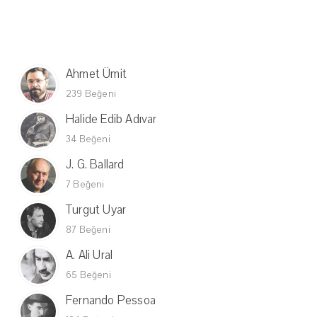
Ahmet Ümit
239 Beğeni
Halide Edib Adıvar
34 Beğeni
J. G. Ballard
7 Beğeni
Turgut Uyar
87 Beğeni
A. Ali Ural
65 Beğeni
Fernando Pessoa