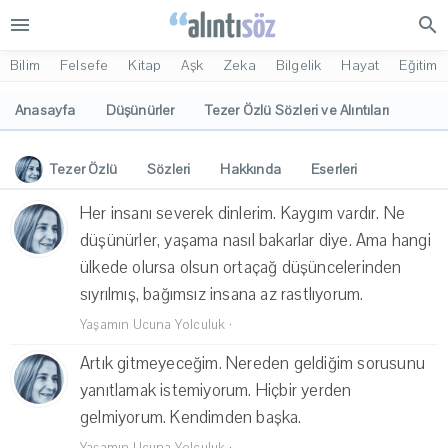
menu
search
Bilim
Felsefe
Kitap
Aşk
Zeka
Bilgelik
Hayat
Eğitim
Anasayfa
Düşünürler
Tezer Özlü Sözleri ve Alıntıları
Tezer Özlü
Sözleri
Hakkında
Eserleri
İlgi Alanları
Yorumlar
Her insanı severek dinlerim. Kaygım vardır. Ne
düşünürler, yaşama nasıl bakarlar diye. Ama hangi
ülkede olursa olsun ortaçağ düşüncelerinden
sıyrılmış, bağımsız insana az rastlıyorum.
Yaşamın Ucuna Yolculuk
·
Artık gitmeyeceğim. Nereden geldiğim sorusunu
yanıtlamak istemiyorum. Hiçbir yerden
gelmiyorum. Kendimden başka.