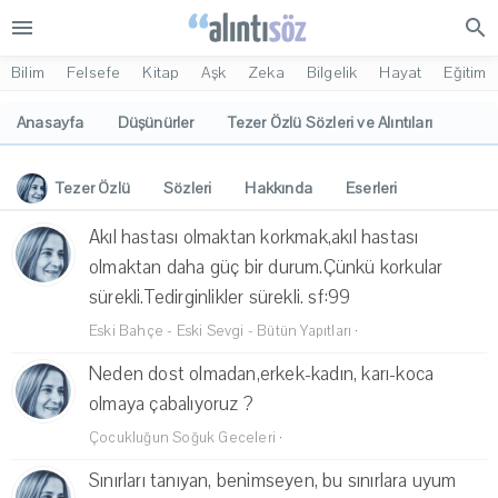
menu
search
Bilim
Felsefe
Kitap
Aşk
Zeka
Bilgelik
Hayat
Eğitim
Anasayfa
Düşünürler
Tezer Özlü Sözleri ve Alıntıları
Tezer Özlü
Sözleri
Hakkında
Eserleri
İlgi Alanları
Yorumlar
Akıl hastası olmaktan korkmak,akıl hastası
olmaktan daha güç bir durum.Çünkü korkular
sürekli.Tedirginlikler sürekli. sf:99
Eski Bahçe - Eski Sevgi - Bütün Yapıtları
·
Neden dost olmadan,erkek-kadın, karı-koca
olmaya çabalıyoruz ?
Çocukluğun Soğuk Geceleri
·
Sınırları tanıyan, benimseyen, bu sınırlara uyum