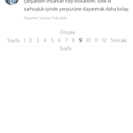
çalışabilen insanları hep kıskanırım. Belli ki
sarhoşluk içinde yeryüzüne dayanmak daha kolay.
Yaşamın Ucuna Yolculuk
·
Önceki
Sayfa
1
2
3
4
5
6
7
8
9
10
11
12
Sonraki
Sayfa