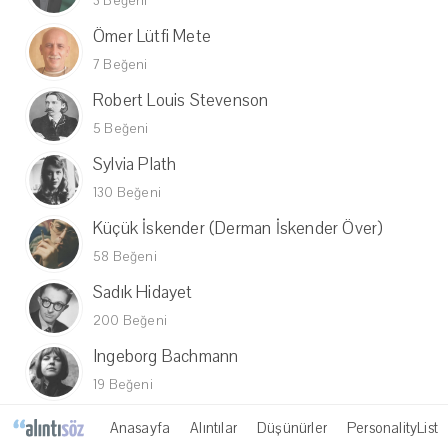
3 Beğeni
Ömer Lütfi Mete
7 Beğeni
Robert Louis Stevenson
5 Beğeni
Sylvia Plath
130 Beğeni
Küçük İskender (Derman İskender Över)
58 Beğeni
Sadık Hidayet
200 Beğeni
Ingeborg Bachmann
19 Beğeni
Anasayfa
Alıntılar
Düşünürler
PersonalityList