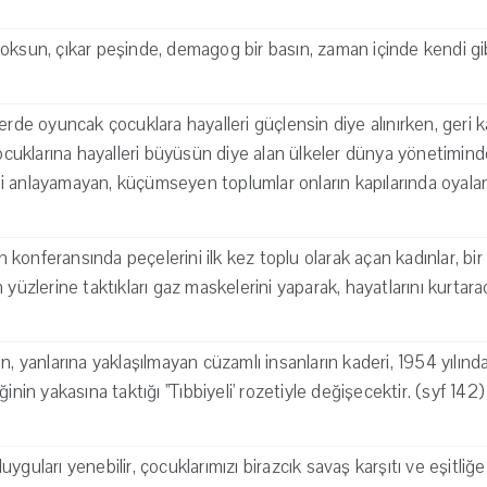
ksun, çıkar peşinde, demagog bir basın, zaman içinde kendi gibi 
lerde oyuncak çocuklara hayalleri güçlensin diye alınırken, geri 
çocuklarına hayalleri büyüsün diye alan ülkeler dünya yönetimind
i anlayamayan, küçümseyen toplumlar onların kapılarında oyal
konferansında peçelerini ilk kez toplu olarak açan kadınlar, bir
 yüzlerine taktıkları gaz maskelerini yaparak, hayatlarını kurtarac
n, yanlarına yaklaşılmayan cüzamlı insanların kaderi, 1954 yılın
inin yakasına taktığı ''Tıbbiyeli' rozetiyle değişecektir. (syf 142)
yguları yenebilir, çocuklarımızı birazcık savaş karşıtı ve eşitliğe 