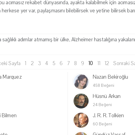
u acımasız rekabet dünyasında, ayakta kalabilmek için acımasız
erkese yer var, paylaşmasını bilebilirsek ve yetine bilirsek barı
ağlıklı adımlar atmamış bir ülke, Alzheimer hastalığına yakalanmı
eki Sayfa
1
2
3
4
5
6
7
8
9
10
11
12
Sonraki S
ia Marquez
Nazan Bekiroğlu
458 Beğeni
Hüsnü Arkan
24 Beğeni
 Bilmen
J. R. R. Tolkien
60 Beğeni
Mete
Gündüz Vassaf