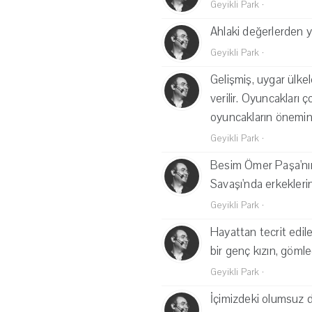
Geyikli Park
·
Ahlaki değerlerden yo
Geyikli Park
·
Gelişmiş, uygar ülke
verilir. Oyuncakları 
oyuncakların önemin
Geyikli Park
·
Besim Ömer Paşa'nın 
Savaşı'nda erkeklerin
Geyikli Park
·
Hayattan tecrit edile
bir genç kızın, gömleğ
Geyikli Park
·
İçimizdeki olumsuz du