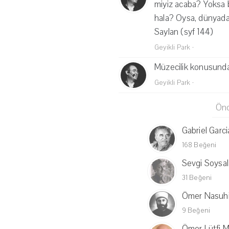
miyiz acaba? Yoksa b
hala? Oysa, dünyada h
Saylan (syf 144)
Geyikli Park
·
Müzecilik konusunda s
Geyikli Park
·
Önc
Gabriel Garc
168 Beğeni
Sevgi Soysal
31 Beğeni
Ömer Nasuhi
9 Beğeni
Ömer Lütfi 