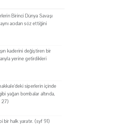
ürlerin Birinci Dünya Savaşı
 aynı acıdan söz ettiğini
ın kaderini değiştiren bir
ıyla yerine getirdikleri
nakkale'deki siperlerin içinde
 gibi yağan bombalar altında,
f 27)
bir halk yaratır. (syf 91)