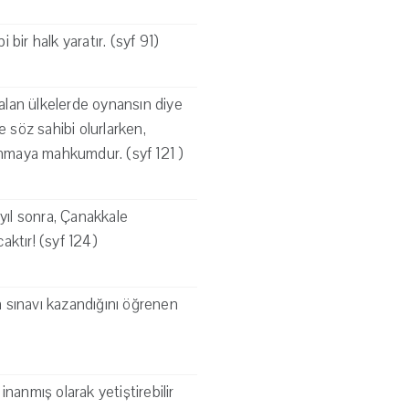
bir halk yaratır. (syf 91)
kalan ülkelerde oynansın diye
e söz sahibi olurlarken,
anmaya mahkumdur. (syf 121 )
 yıl sonra, Çanakkale
aktır! (syf 124)
da sınavı kazandığını öğrenen
inanmış olarak yetiştirebilir