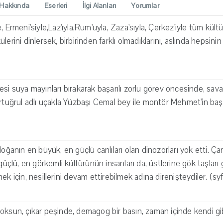
Hakkında
Eserleri
İlgi Alanları
Yorumlar
, Ermeni'siyle,Laz'ıyla,Rum'uyla, Zaza'sıyla, Çerkez'iyle tüm kült
lerini dinlersek, birbirinden farklı olmadıklarını, aslında hepsinin
si suya mayınları bırakarak başarılı zorlu görev öncesinde, savaş
rtuğrul adlı uçakla Yüzbaşı Cemal bey ile montör Mehmet'in başar
doğanın en büyük, en güçlü canlıları olan dinozorları yok etti. Ça
 güçlü, en görkemli kültürünün insanları da, üstlerine gök taşları
ek için, nesillerini devam ettirebilmek adına direnişteydiler. (sy
ksun, çıkar peşinde, demagog bir basın, zaman içinde kendi gibi 