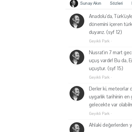
Sunay Akın
Sözleri
Anadolu'da, Türk'üyle
dönemini içeren türkü
duyarız. (syf 12)
Geyikli Park
·
Nusrat'ın 7 mart gece
uçuş vardır! Bu da, E
uçuştur. (syf 15)
Geyikli Park
·
Derler ki, meteorlar 
uygarlık tarihinin en
gelecekte var olabilm
Geyikli Park
·
Ahlaki değerlerden yo