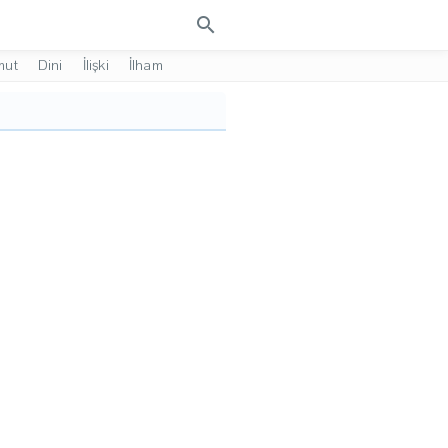
search
mut
Dini
İlişki
İlham