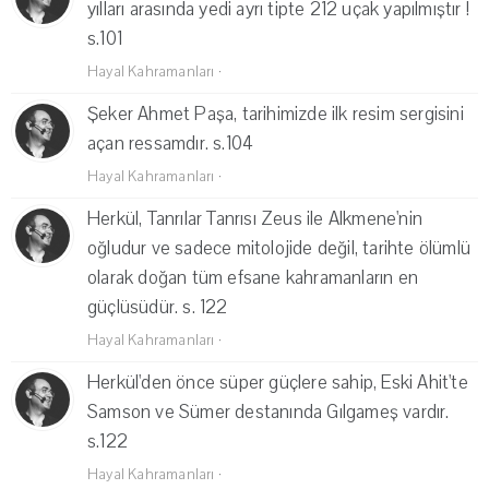
yılları arasında yedi ayrı tipte 212 uçak yapılmıştır !
s.101
Hayal Kahramanları
·
Şeker Ahmet Paşa, tarihimizde ilk resim sergisini
açan ressamdır. s.104
Hayal Kahramanları
·
Herkül, Tanrılar Tanrısı Zeus ile Alkmene'nin
oğludur ve sadece mitolojide değil, tarihte ölümlü
olarak doğan tüm efsane kahramanların en
güçlüsüdür. s. 122
Hayal Kahramanları
·
Herkül'den önce süper güçlere sahip, Eski Ahit'te
Samson ve Sümer destanında Gılgameş vardır.
s.122
Hayal Kahramanları
·