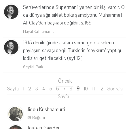
Serüvenlerinde Superman'i yenen bir kişi vardır. O
da dünya ağır sıklet boks şampiyonu Muhammet
Ali Clay'dan başkası değildir. s.169
Hayal Kahramanları
·
1915 denildiğinde akıllara sömürgeci ülkelerin
paylaşım savaşı değil, Türklerin ''soykırım'' yaptığı
iddiaları getirilecektir. (syf 12)
Geyikli Park
·
Önceki
Sayfa
1
2
3
4
5
6
7
8
9
10
11
12
Sonraki
Sayfa
Jiddu Krishnamurti
39 Beğeni
Jostein Gaarder