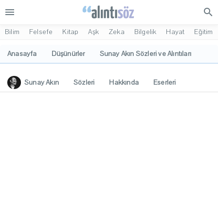
menu
search
Bilim
Felsefe
Kitap
Aşk
Zeka
Bilgelik
Hayat
Eğitim
Anasayfa
Düşünürler
Sunay Akın Sözleri ve Alıntıları
Sunay Akın
Sözleri
Hakkında
Eserleri
İlgi Alanları
Yorumlar