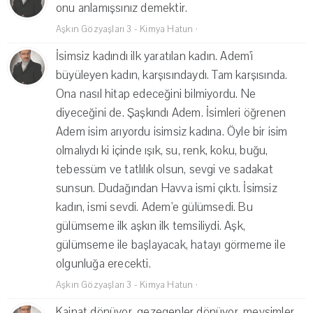
onu anlamışsınız demektir.
Aşkın Gözyaşları 3 - Kimya Hatun
·
İsimsiz kadındı ilk yaratılan kadın. Adem'i
büyüleyen kadın, karşısındaydı. Tam karşısında.
Ona nasıl hitap edeceğini bilmiyordu. Ne
diyeceğini de. Şaşkındı Adem. İsimleri öğrenen
Adem isim arıyordu isimsiz kadına. Öyle bir isim
olmalıydı ki içinde ışık, su, renk, koku, buğu,
tebessüm ve tatlılık olsun, sevgi ve sadakat
sunsun. Dudağından Havva ismi çıktı. İsimsiz
kadın, ismi sevdi. Adem'e gülümsedi. Bu
gülümseme ilk aşkın ilk temsiliydi. Aşk,
gülümseme ile başlayacak, hatayı görmeme ile
olgunluğa erecekti.
Aşkın Gözyaşları 3 - Kimya Hatun
·
Kainat dönüyor, gezegenler dönüyor, mevsimler