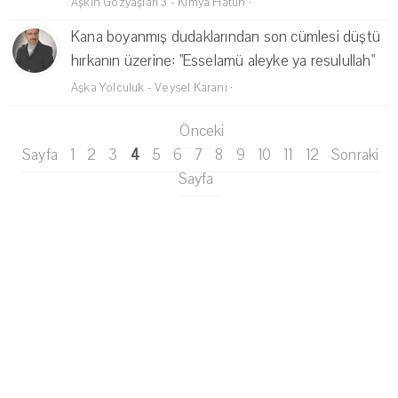
Aşkın Gözyaşları 3 - Kimya Hatun
·
Kana boyanmış dudaklarından son cümlesi düştü
hırkanın üzerine: "Esselamü aleyke ya resulullah"
Aşka Yolculuk - Veysel Karani
·
Önceki
Sayfa
1
2
3
4
5
6
7
8
9
10
11
12
Sonraki
Sayfa