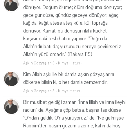
dönüyor. Doğum ölüme; ölüm doğuma dönüyor;
gece gündüze, gündüz geceye dönüyor; ağaç
kağıda, kağıt ateşe ateş küle, kül toprağa
dönüyor. Kainat, bu dönüşün ilahi kudret
karşısındaki tesbihatını yapıyor. "Doğu da
Allah'ındır batı da; yüzünüzü nereye çevirirseniz
Allah'ın yüzü ordadır." (Bakara,115)
Aşkın Gözyaşları 3 - Kimya Hatun
·
Kim Allah aşkı ile bir damla aşkın gözyaşlarını
dökerse bilsin ki, o her damla zemzemdir.
Aşkın Gözyaşları 3 - Kimya Hatun
·
Bir musibet geldiği zaman "İnna lillah ve inna ileyhi
raciun" de. Ayağına çöp batsa, başına taş düşse
"O'ndan geldik, O'na yürüyoruz." de. "Ne gelmişse
Rabbim'den başım gözüm üzerine, kahrı da hoş