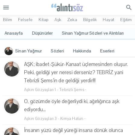
menu
search
Bilim
Felsefe
Kitap
Aşk
Zeka
Bilgelik
Hayat
Eğitim
Anasayfa
Düşünürler
Sinan Yağmur Sözleri ve Alıntıları
Sinan Yağmur
Sözleri
Hakkında
Eserleri
İlgi Alanları
Yorumlar
AŞK; ibadet-Şükür-Kanaat üçlemesinden oluşur.
Peki, geldiği yer neresi derseniz? TEBRİZ yani
Tebrizli Şems'in de geldiği yerdir!!!
Aşkın Gözyaşları 1 - Tebrizli Şems
·
O, gözümde öyle değerliydi ki, ağırlığınca aşk
ediyordu...
Aşkın Gözyaşları 3 - Kimya Hatun
·
İnsanın yüzü değil yüreği insana dönük olunca