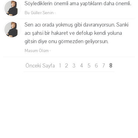
Söylediklerin önemli ama yaptıkların daha önemli.
Bu Güller Senin
·
Sen acı orada yokmuş gibi davranıyorsun. Sanki
acı şahsi bir hakaret ve defolup kendi yoluna
gitsin diye onu görmezden geliyorsun.
Masum Ölüm
·
Önceki Sayfa
1
2
3
4
5
6
7
8