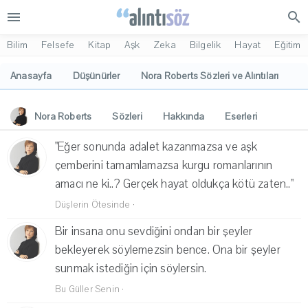
menu
search
Bilim
Felsefe
Kitap
Aşk
Zeka
Bilgelik
Hayat
Eğitim
Anasayfa
Düşünürler
Nora Roberts Sözleri ve Alıntıları
Nora Roberts
Sözleri
Hakkında
Eserleri
İlgi Alanları
Yorumlar
"Eğer sonunda adalet kazanmazsa ve aşk
çemberini tamamlamazsa kurgu romanlarının
amacı ne ki..? Gerçek hayat oldukça kötü zaten.."
Düşlerin Ötesinde
·
Bir insana onu sevdiğini ondan bir şeyler
bekleyerek söylemezsin bence. Ona bir şeyler
sunmak istediğin için söylersin.
Bu Güller Senin
·