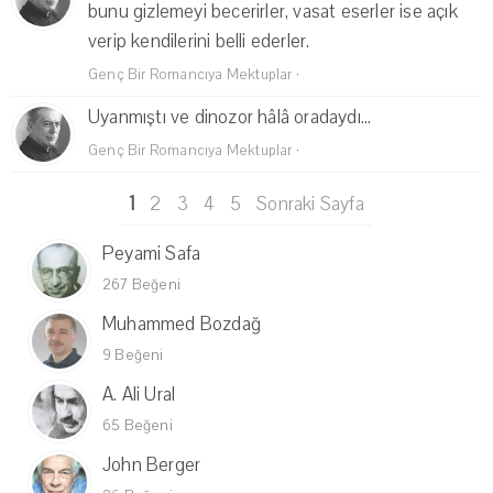
bunu gizlemeyi becerirler, vasat eserler ise açık
verip kendilerini belli ederler.
Genç Bir Romancıya Mektuplar
·
Uyanmıştı ve dinozor hâlâ oradaydı...
Genç Bir Romancıya Mektuplar
·
1
2
3
4
5
Sonraki Sayfa
Peyami Safa
267 Beğeni
Muhammed Bozdağ
9 Beğeni
A. Ali Ural
65 Beğeni
John Berger