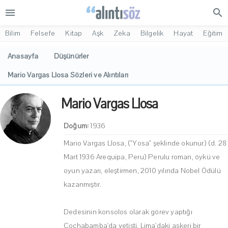
menu
search
Bilim
Felsefe
Kitap
Aşk
Zeka
Bilgelik
Hayat
Eğitim
Anasayfa
Düşünürler
Mario Vargas Llosa Sözleri ve Alıntıları
Mario Vargas Llosa
Doğum:
1936
Mario Vargas Llosa, ("Yosa" şeklinde okunur) (d. 28
Mart 1936 Arequipa, Peru) Perulu roman, öykü ve
oyun yazarı, eleştirmen, 2010 yılında Nobel Ödülü
kazanmıştır.
Dedesinin konsolos olarak görev yaptığı
Cochabamba'da yetişti. Lima'daki askeri bir