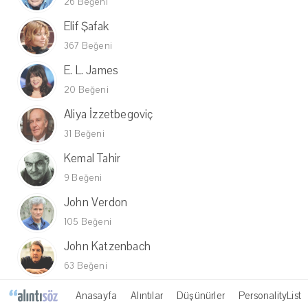
26 Beğeni
Elif Şafak
367 Beğeni
E. L. James
20 Beğeni
Aliya İzzetbegoviç
31 Beğeni
Kemal Tahir
9 Beğeni
John Verdon
105 Beğeni
John Katzenbach
63 Beğeni
Anasayfa
Alıntılar
Düşünürler
PersonalityList