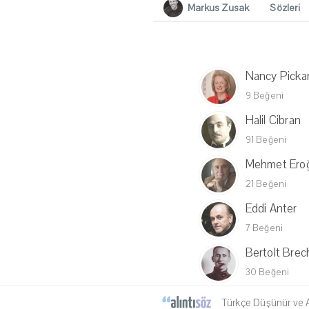
Markus Zusak
Sözleri
Nancy Picka
9 Beğeni
Halil Cibran
91 Beğeni
Mehmet Ero
21 Beğeni
Eddi Anter
7 Beğeni
Bertolt Brec
30 Beğeni
Türkçe Düşünür ve Al