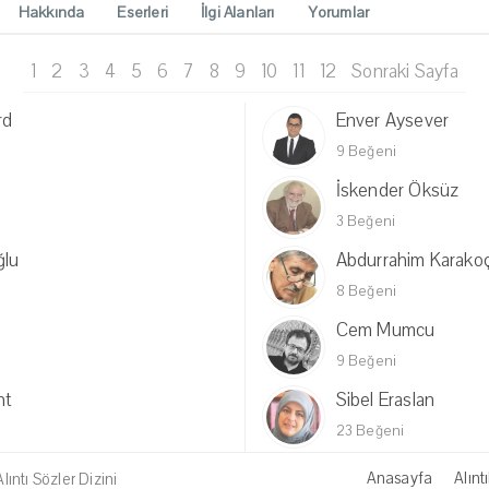
Hakkında
Eserleri
İlgi Alanları
Yorumlar
1
2
3
4
5
6
7
8
9
10
11
12
Sonraki Sayfa
rd
Enver Aysever
9 Beğeni
İskender Öksüz
3 Beğeni
ğlu
Abdurrahim Karako
8 Beğeni
Cem Mumcu
9 Beğeni
ht
Sibel Eraslan
23 Beğeni
Anasayfa
Alıntı
ıntı Sözler Dizini