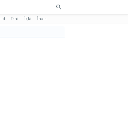
search
mut
Dini
İlişki
İlham