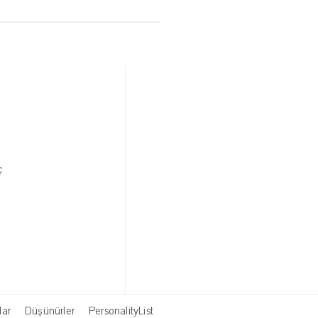
ç
lar
Düşünürler
PersonalityList