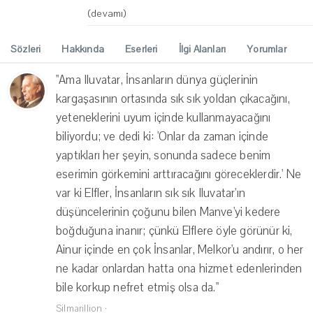
(devamı)
Sözleri
Hakkında
Eserleri
İlgi Alanları
Yorumlar
"Ama Iluvatar, İnsanların dünya güçlerinin
kargaşasının ortasında sık sık yoldan çıkacağını,
yeteneklerini uyum içinde kullanmayacağını
biliyordu; ve dedi ki: 'Onlar da zaman içinde
yaptıkları her şeyin, sonunda sadece benim
eserimin görkemini arttıracağını göreceklerdir.' Ne
var ki Elfler, İnsanların sık sık Iluvatar'ın
düşüncelerinin çoğunu bilen Manve'yi kedere
boğduğuna inanır; çünkü Elflere öyle görünür ki,
Ainur içinde en çok İnsanlar, Melkor'u andırır, o her
ne kadar onlardan hatta ona hizmet edenlerinden
bile korkup nefret etmiş olsa da."
Silmarillion
·