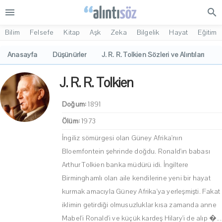
menu
search
Bilim
Felsefe
Kitap
Aşk
Zeka
Bilgelik
Hayat
Eğitim
Anasayfa
Düşünürler
J. R. R. Tolkien Sözleri ve Alıntıları
J. R. R. Tolkien
Doğum:
1891
Ölüm:
1973
İngiliz sömürgesi olan Güney Afrika'nın
Bloemfontein şehrinde doğdu. Ronald'ın babası
Arthur Tolkien banka müdürü idi. İngiltere
Birminghamlı olan aile kendilerine yeni bir hayat
kurmak amacıyla Güney Afrika'ya yerleşmişti. Fakat
iklimin getirdiği olmusuzluklar kısa zamanda anne
Mabel'i Ronald'i ve küçük kardeş Hilary'i de alıp �...