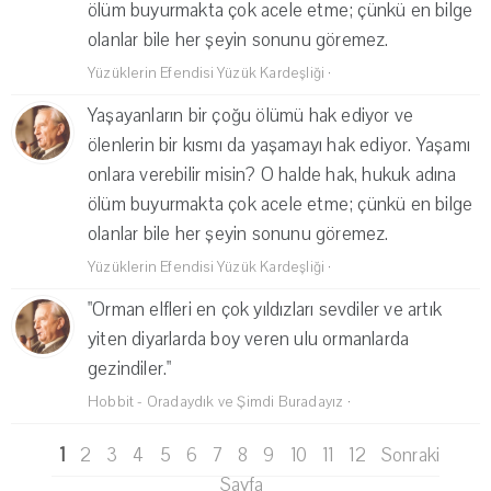
ölüm buyurmakta çok acele etme; çünkü en bilge
olanlar bile her şeyin sonunu göremez.
Yüzüklerin Efendisi Yüzük Kardeşliği
·
Yaşayanların bir çoğu ölümü hak ediyor ve
ölenlerin bir kısmı da yaşamayı hak ediyor. Yaşamı
onlara verebilir misin? O halde hak, hukuk adına
ölüm buyurmakta çok acele etme; çünkü en bilge
olanlar bile her şeyin sonunu göremez.
Yüzüklerin Efendisi Yüzük Kardeşliği
·
"Orman elfleri en çok yıldızları sevdiler ve artık
yiten diyarlarda boy veren ulu ormanlarda
gezindiler."
Hobbit - Oradaydık ve Şimdi Buradayız
·
1
2
3
4
5
6
7
8
9
10
11
12
Sonraki
Sayfa