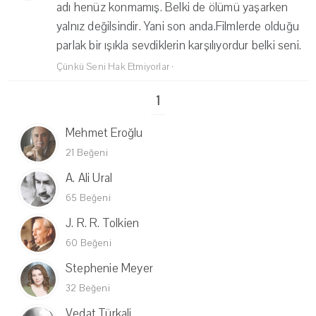
adı henüz konmamış. Belki de ölümü yaşarken
yalnız değilsindir. Yani son anda.Filmlerde olduğu
parlak bir ışıkla sevdiklerin karşılıyordur belki seni.
Çünkü Seni Hak Etmiyorlar
·
1
Mehmet Eroğlu
21 Beğeni
A. Ali Ural
65 Beğeni
J. R. R. Tolkien
60 Beğeni
Stephenie Meyer
32 Beğeni
Vedat Türkali