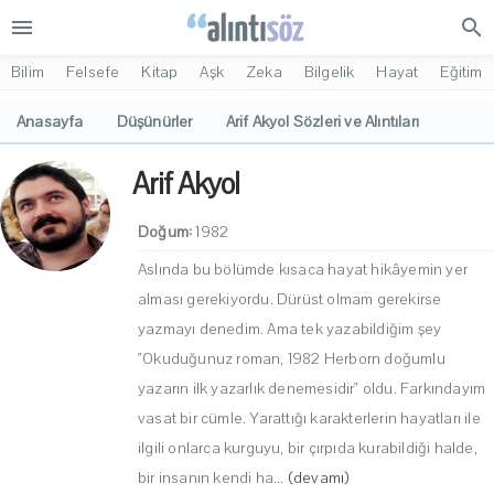
menu
search
Bilim
Felsefe
Kitap
Aşk
Zeka
Bilgelik
Hayat
Eğitim
Anasayfa
Düşünürler
Arif Akyol Sözleri ve Alıntıları
Arif Akyol
Doğum:
1982
Aslında bu bölümde kısaca hayat hikâyemin yer
alması gerekiyordu. Dürüst olmam gerekirse
yazmayı denedim. Ama tek yazabildiğim şey
"Okuduğunuz roman, 1982 Herborn doğumlu
yazarın ilk yazarlık denemesidir" oldu. Farkındayım
vasat bir cümle. Yarattığı karakterlerin hayatları ile
ilgili onlarca kurguyu, bir çırpıda kurabildiği halde,
bir insanın kendi ha...
(devamı)