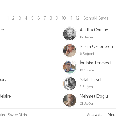
1
2
3
4
5
6
7
8
9
10
11
12
Sonraki Sayfa
mer
Agatha Christie
16 Beğeni
Rasim Özdenören
6 Beğeni
İbrahim Tenekeci
107 Beğeni
bury
Salah Birsel
3 Beğeni
elaire
Mehmet Eroğlu
21 Beğeni
Anasayfa
Alıntı
ıntı Sözler Dizini