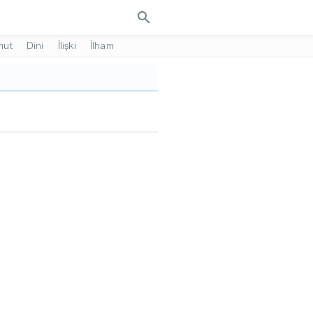
search
mut
Dini
İlişki
İlham