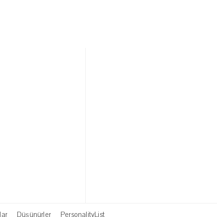
lar
Düşünürler
PersonalityList