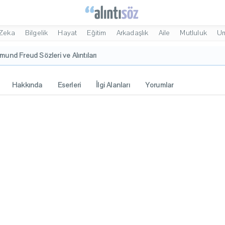
Zeka
Bilgelik
Hayat
Eğitim
Arkadaşlık
Aile
Mutluluk
U
mund Freud Sözleri ve Alıntıları
Hakkında
Eserleri
İlgi Alanları
Yorumlar