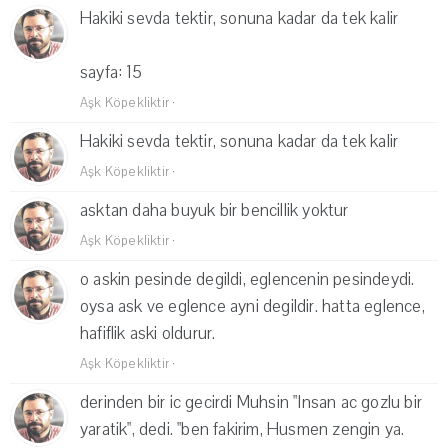
Hakiki sevda tektir, sonuna kadar da tek kalir
sayfa: 15
Aşk Köpekliktir
·
Hakiki sevda tektir, sonuna kadar da tek kalir
Aşk Köpekliktir
·
asktan daha buyuk bir bencillik yoktur
Aşk Köpekliktir
·
o askin pesinde degildi, eglencenin pesindeydi.
oysa ask ve eglence ayni degildir. hatta eglence,
hafiflik aski oldurur.
Aşk Köpekliktir
·
derinden bir ic gecirdi Muhsin "Insan ac gozlu bir
yaratik", dedi. "ben fakirim, Husmen zengin ya.