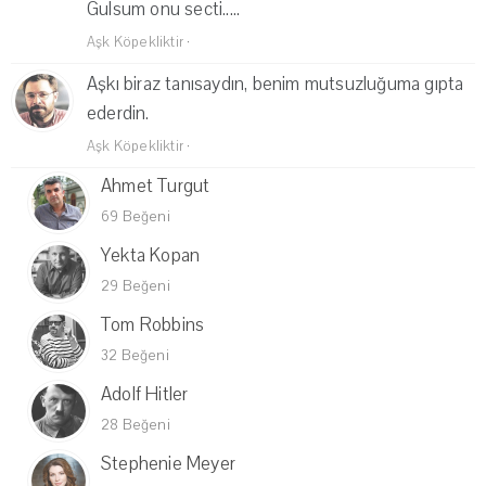
Gulsum onu secti.....
Aşk Köpekliktir
·
Aşkı biraz tanısaydın, benim mutsuzluğuma gıpta
ederdin.
Aşk Köpekliktir
·
Ahmet Turgut
69 Beğeni
Yekta Kopan
29 Beğeni
Tom Robbins
32 Beğeni
Adolf Hitler
28 Beğeni
Stephenie Meyer