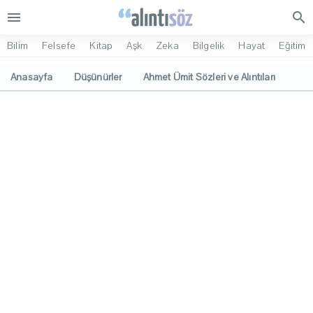
menu
search
Bilim
Felsefe
Kitap
Aşk
Zeka
Bilgelik
Hayat
Eğitim
Anasayfa
Düşünürler
Ahmet Ümit Sözleri ve Alıntıları