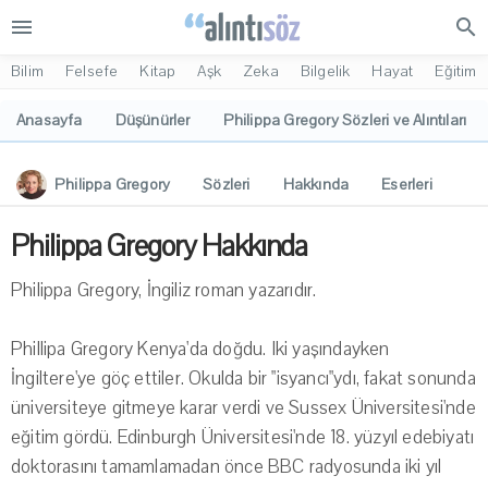
menu
search
Bilim
Felsefe
Kitap
Aşk
Zeka
Bilgelik
Hayat
Eğitim
Anasayfa
Düşünürler
Philippa Gregory Sözleri ve Alıntıları
Philippa Gregory
Sözleri
Hakkında
Eserleri
İlgi Alanları
Yorumlar
Philippa Gregory Hakkında
Philippa Gregory, İngiliz roman yazarıdır.
Phillipa Gregory Kenya'da doğdu. Iki yaşındayken
İngiltere'ye göç ettiler. Okulda bir "isyancı"ydı, fakat sonunda
üniversiteye gitmeye karar verdi ve Sussex Üniversitesi'nde
eğitim gördü. Edinburgh Üniversitesi'nde 18. yüzyıl edebiyatı
doktorasını tamamlamadan önce BBC radyosunda iki yıl